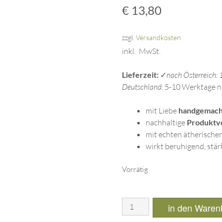
5.00
von 5,
€
13,80
basierend
auf
Kundenbewertung
zzgl.
Versandkosten
inkl. MwSt.
Lieferzeit:
✓
nach Österreich:
Deutschland:
5-10 Werktage n
mit Liebe
handgemacht
nachhaltige
Produktv
mit echten ätherische
wirkt beruhigend, st
Vorrätig
in den Waren