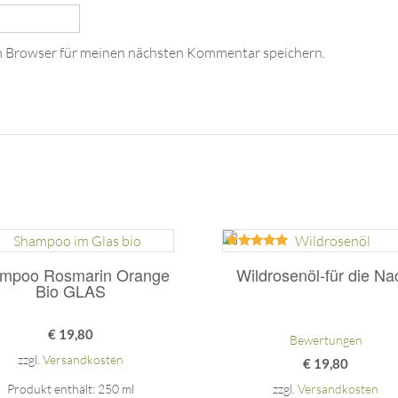
m Browser für meinen nächsten Kommentar speichern.
Bewertet
mit
mpoo Rosmarin Orange
Wildrosenöl-für die Na
5.00
Bio GLAS
von 5
€
19,80
Bewertungen
zzgl.
Versandkosten
€
19,80
Produkt enthält: 250
ml
zzgl.
Versandkosten