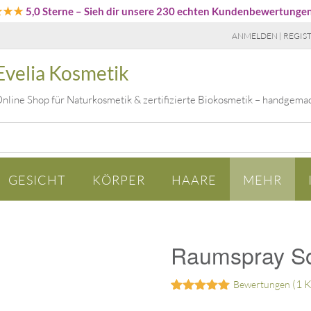
★★★
5,0 Sterne
– Sieh dir unsere 230 echten Kundenbewertunge
ANMELDEN | REGIS
Evelia Kosmetik
nline Shop für Naturkosmetik & zertifizierte Biokosmetik – handgema
GESICHT
KÖRPER
HAARE
MEHR
Raumspray S
(
1
K
Bewertungen
Bewertet mit
1