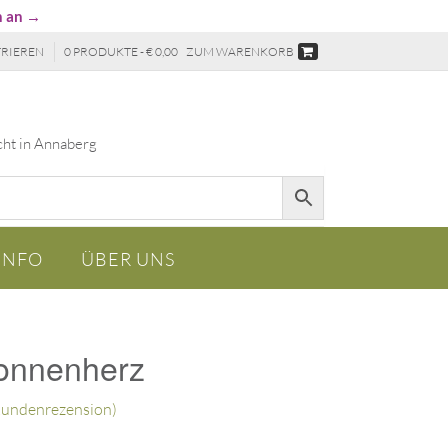
n an →
TRIEREN
0 PRODUKTE - € 0,00
ZUM WARENKORB
cht in Annaberg
INFO
ÜBER UNS
onnenherz
undenrezension)