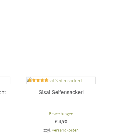
Bewertet
mit
cht
Sisal Seifensackerl
5.00
von 5
Bewertungen
€
4,90
zzgl.
Versandkosten