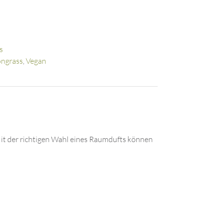
s
ngrass
,
Vegan
Mit der richtigen Wahl eines Raumdufts können