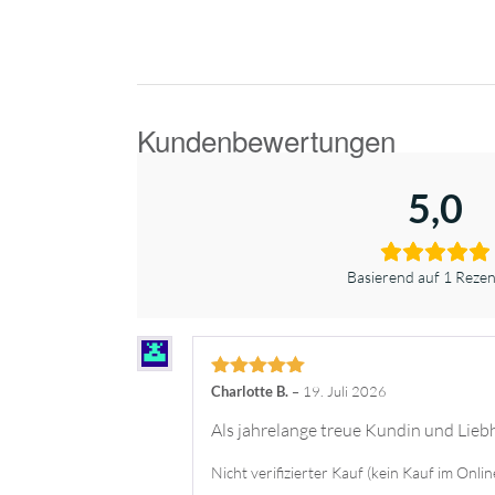
5,0
Basierend auf 1 Rezen
Bewertet mit
Charlotte B.
–
19. Juli 2026
5
von 5
Als jahrelange treue Kundin und Liebh
Nicht verifizierter Kauf (kein Kauf im Onli