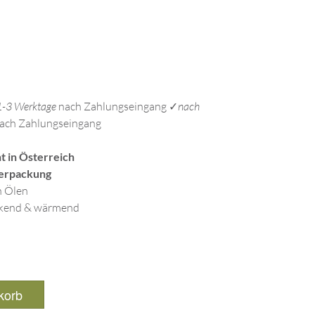
 1-3 Werktage
nach Zahlungseingang ✓
nach
ach Zahlungseingang
 in Österreich
erpackung
n Ölen
ärkend & wärmend
korb