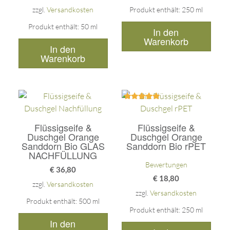
zzgl.
Versandkosten
Produkt enthält: 250
ml
Produkt enthält: 50
ml
In den
Warenkorb
In den
Warenkorb
Bewertet
mit
5.00
Flüssigseife &
Flüssigseife &
von 5
Duschgel Orange
Duschgel Orange
Sanddorn Bio GLAS
Sanddorn Bio rPET
NACHFÜLLUNG
Bewertungen
€
36,80
€
18,80
zzgl.
Versandkosten
zzgl.
Versandkosten
Produkt enthält: 500
ml
Produkt enthält: 250
ml
In den