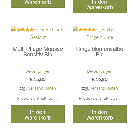
In den
Warenkorb
Warenkorb
Bewertet
Bewertet
mit
mit
5.00
5.00
Multi Pflege Mousse
Ringelblumensalbe
von 5
von 5
Sensitiv Bio
Bio
Bewertungen
Bewertungen
€
15,80
€
16,80
zzgl.
Versandkosten
zzgl.
Versandkosten
Produkt enthält: 50
ml
Produkt enthält: 50
ml
In den
In den
Warenkorb
Warenkorb