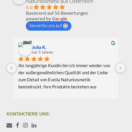
Naturkosmetik aus Österreich
5.0
Basierend auf 56 Bewertungen
powered by
G
o
o
g
l
e
bewerte uns auf
Julia K.
vor 3 Jahren
Als langjährige Kundin bin ich immer wieder von 
Ic
der außergewöhnlichen Qualität und der Liebe 
Be
zum Detail von Evelia Naturkosmetik 
au
beeindruckt. Ihre Produkte bestehen aus 
Pr
hochwertigen natürlichen Inhaltsstoffen, die 
wi
nicht nur meine Haut verwöhnen, sondern auch 
Li
umweltfreundlich und nachhaltig sind. Meine 
bi
KONTAKTIERE UNS:
Lieblingsprodukte sind das Gesichtsöl Teebaum 
vo
Weide und das Aloe Vera Splash Bio.
Co
we