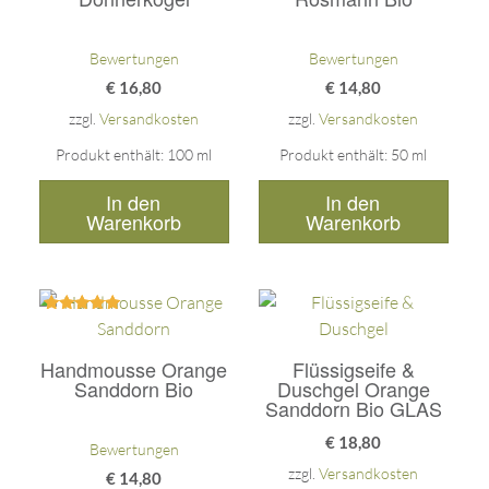
Bewertungen
Bewertungen
€
16,80
€
14,80
zzgl.
Versandkosten
zzgl.
Versandkosten
Produkt enthält: 100
ml
Produkt enthält: 50
ml
In den
In den
Warenkorb
Warenkorb
Bewertet
mit
5.00
Handmousse Orange
Flüssigseife &
von 5
Sanddorn Bio
Duschgel Orange
Sanddorn Bio GLAS
€
18,80
Bewertungen
zzgl.
Versandkosten
€
14,80