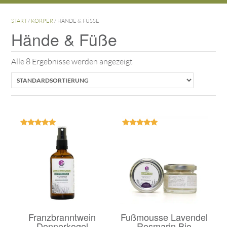
START
/
KÖRPER
/ HÄNDE & FÜSSE
Hände & Füße
Alle 8 Ergebnisse werden angezeigt
Bewertet
Bewertet
mit
mit
5.00
5.00
von 5
von 5
Franzbranntwein
Fußmousse Lavendel
Donnerkogel
Rosmarin Bio