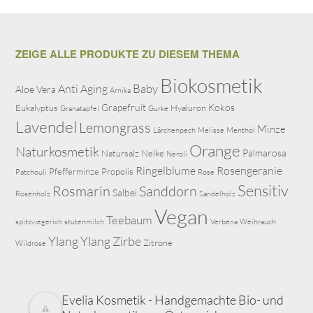
ZEIGE ALLE PRODUKTE ZU DIESEM THEMA
Biokosmetik
Baby
Anti Aging
Aloe Vera
Arnika
Grapefruit
Kokos
Eukalyptus
Hyaluron
Granatapfel
Gurke
Lavendel
Lemongrass
Minze
Lärchenpech
Melisse
Menthol
Orange
Naturkosmetik
Palmarosa
Natursalz
Nelke
Neroli
Ringelblume
Rosengeranie
Pfefferminze
Propolis
Patchouli
Rose
Sensitiv
Rosmarin
Sanddorn
Salbei
Rosenholz
Sandelholz
Vegan
Teebaum
spitzwegerich
stutenmilch
Verbena
Weihrauch
Ylang Ylang
Zirbe
Zitrone
Wildrose
Evelia Kosmetik - Handgemachte Bio- und