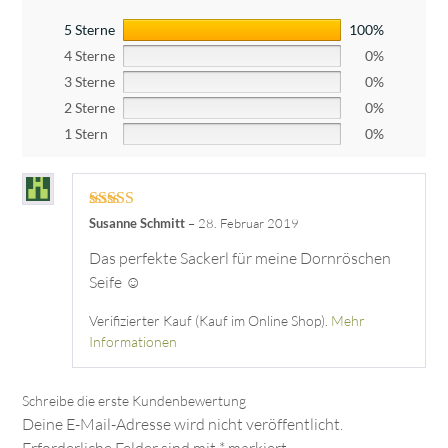
5 Sterne
100%
4 Sterne
0%
3 Sterne
0%
2 Sterne
0%
1 Stern
0%
Bewertet mit
Susanne Schmitt
–
28. Februar 2019
5
von 5
Das perfekte Sackerl für meine Dornröschen
Seife ☺️
Verifizierter Kauf (Kauf im Online Shop).
Mehr
Informationen
Deine E-Mail-Adresse wird nicht veröffentlicht.
Erforderliche Felder sind mit
*
markiert