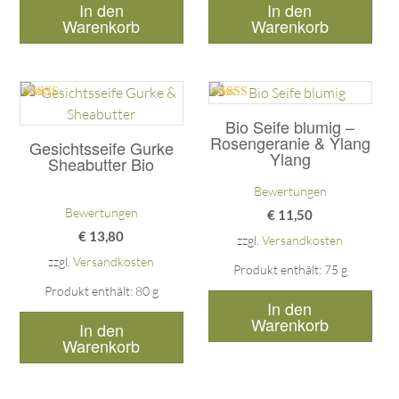
In den
In den
Warenkorb
Warenkorb
Bewertet mit
Bewertet mit
5.00
5.00
Bio Seife blumig –
von 5
von 5
Rosengeranie & Ylang
Gesichtsseife Gurke
Ylang
Sheabutter Bio
Bewertungen
Bewertungen
€
11,50
€
13,80
zzgl.
Versandkosten
zzgl.
Versandkosten
Produkt enthält: 75
g
Produkt enthält: 80
g
In den
Warenkorb
In den
Warenkorb