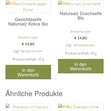
Bewertet mit
Bewertet mit
5.00
5.00
Natursalz Duschseife
von 5
von 5
Bio
Gesichtsseife
Natursalz Kokos Bio
Bewertungen
Bewertungen
€
14,80
€
14,80
zzgl.
Versandkosten
zzgl.
Versandkosten
Produkt enthält: 90
g
Produkt enthält: 90
g
In den
Warenkorb
In den
Warenkorb
Ähnliche Produkte