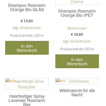
Bewertet mit
5.00
Shampoo Rosmarin
von 5
Orange Bio GLAS
Shampoo Rosmarin
Orange Bio rPET
€
19,80
zzgl.
Versandkosten
Bewertungen
€
18,80
Produkt enthält: 250
ml
zzgl.
Versandkosten
In den
Warenkorb
Produkt enthält: 250
ml
In den
Warenkorb
Bewertet mit
Bewertet mit
5.00
5.00
Wildrosenöl-für die
von 5
von 5
Nacht
Haarfestiger Spray
Lavendel Rosmarin
Bier