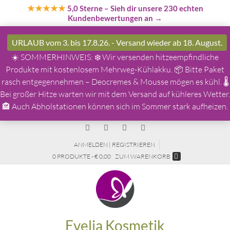
★★★★★
5,0 Sterne
– Sieh dir unsere 230 echten
Kundenbewertungen an →
URLAUB vom 3. bis 17.8.26. - Versand wieder ab 18. August.
☀️ SOMMERHINWEIS: ❄️ Wir versenden hitzeempfindliche
Produkte mit kostenlosem Mehrweg-Kühlakku. 📦 Bitte Paket
rasch entgegennehmen – Deocremes & Mousse mögen es kühl. 🌡️
Bei großer Hitze warten wir mit dem Versand auf kühleres Wetter.
🏤 Auch Abholstationen können sich im Sommer stark aufheizen.
ANMELDEN | REGISTRIEREN
0 PRODUKTE - € 0,00
ZUM WARENKORB
Evelia Kosmetik