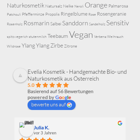
Orange
Naturkosmetik
Palmarosa
Natursalz
Nelke
Neroli
Ringelblume
Rosengeranie
Pfefferminze
Propolis
Patchouli
Rose
Sensitiv
Rosmarin
Sanddorn
Salbei
Rosenholz
Sandelholz
Vegan
Teebaum
spitzwegerich
stutenmilch
Verbena
Weihrauch
Ylang Ylang
Zirbe
Zitrone
Wildrose
Evelia Kosmetik - Handgemachte Bio- und
Naturkosmetik aus Österreich
5.0
Basierend auf 56 Bewertungen
powered by
G
o
o
g
l
e
bewerte uns auf
Iris Bachler
vor 3 Jahren