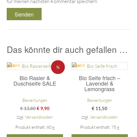
für meinen nächsten Kommentar speichern.
Das könnte dir auch gefallen …
%
Bewertet mit
Bewertet mit
5.00
5.00
Bio Rasier &
Bio Seife frisch –
von 5
von 5
Duschseife SALE
Lavendel &
Lemongrass
Bewertungen
Bewertungen
€
13,80
€
9,90
€
11,50
zzgl.
Versandkosten
zzgl.
Versandkosten
Produkt enthält: 80
g
Produkt enthält: 75
g