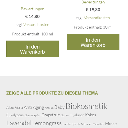
Bewertungen
Bewertungen
€
19,80
€
14,80
zzgl.
Versandkosten
zzgl.
Versandkosten
Produkt enthält: 30
ml
Produkt enthält: 100
ml
In den
Warenkorb
In den
Warenkorb
ZEIGE ALLE PRODUKTE ZU DIESEM THEMA
Biokosmetik
Baby
Anti Aging
Aloe Vera
Arnika
Grapefruit
Kokos
Eukalyptus
Hyaluron
Granatapfel
Gurke
Lavendel
Lemongrass
Minze
Lärchenpech
Melisse
Menthol