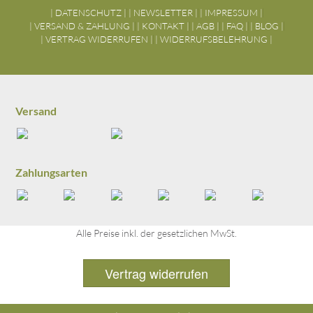
| DATENSCHUTZ |
| NEWSLETTER |
| IMPRESSUM |
| VERSAND & ZAHLUNG |
| KONTAKT |
| AGB |
| FAQ |
| BLOG |
| VERTRAG WIDERRUFEN |
| WIDERRUFSBELEHRUNG |
Versand
Zahlungsarten
Alle Preise inkl. der gesetzlichen MwSt.
Vertrag widerrufen