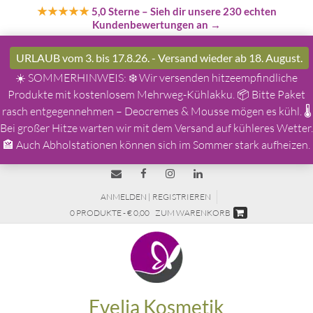
★★★★★
5,0 Sterne
– Sieh dir unsere 230 echten
Kundenbewertungen an →
URLAUB vom 3. bis 17.8.26. - Versand wieder ab 18. August.
☀️ SOMMERHINWEIS: ❄️ Wir versenden hitzeempfindliche
Produkte mit kostenlosem Mehrweg-Kühlakku. 📦 Bitte Paket
rasch entgegennehmen – Deocremes & Mousse mögen es kühl. 🌡️
Bei großer Hitze warten wir mit dem Versand auf kühleres Wetter.
🏤 Auch Abholstationen können sich im Sommer stark aufheizen.
ANMELDEN | REGISTRIEREN
0 PRODUKTE - € 0,00
ZUM WARENKORB
Evelia Kosmetik