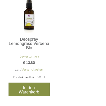
5.00
von 5
Deospray
Lemongrass Verbena
Bio
Bewertungen
€
13,80
zzgl.
Versandkosten
Produkt enthält: 50
ml
In den
Warenkorb