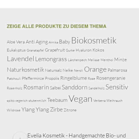
ZEIGE ALLE PRODUKTE ZU DIESEM THEMA
Biokosmetik
Baby
Anti Aging
Aloe Vera
Arnika
Grapefruit
Kokos
Eukalyptus
Hyaluron
Granatapfel
Gurke
Lavendel
Lemongrass
Minze
Lärchenpech
Melisse
Menthol
Orange
Naturkosmetik
Palmarosa
Natursalz
Nelke
Neroli
Ringelblume
Rosengeranie
Pfefferminze
Propolis
Patchouli
Rose
Sensitiv
Rosmarin
Sanddorn
Salbei
Rosenholz
Sandelholz
Vegan
Teebaum
spitzwegerich
stutenmilch
Verbena
Weihrauch
Ylang Ylang
Zirbe
Zitrone
Wildrose
Evelia Kosmetik - Handgemachte Bio- und