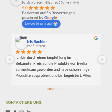
Naturkosmetik aus Österreich
5.0
Basierend auf 56 Bewertungen
powered by
G
o
o
g
l
e
bewerte uns auf
Iris Bachler
vor 3 Jahren
 
Ich bin durch einen Empfehlung im 
Ic
Bekanntenkreis auf die Produkte von Evelia 
Na
aufmerksam geworden und habe schon einige 
Em
Produkte ausprobiert und bin begeistert. Alles 
ge
wird so liebevoll entwickelt und verpackt. Die 
üb
Liebe zu den Produkten wird von den Herstellern 
He
bis zum Kunden transportiert. Ich bin begeistert 
mi
 
von den festen Haarshampoos, dem Leave in 
Se
KONTAKTIERE UNS:
 
Conditioner, der Lippenbutter und vielen 
Hy
weiteren Produkten. Ich kann sie nur aufs 
fe