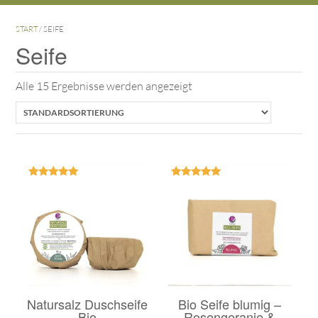
START
/ SEIFE
Seife
Alle 15 Ergebnisse werden angezeigt
Bewertet
Bewertet
mit
mit
5.00
5.00
von 5
von 5
Natursalz Duschseife
Bio Seife blumig –
Bio
Rosengeranie &