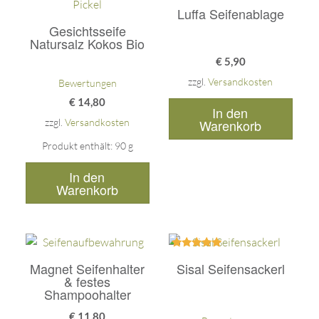
Bewertet
Luffa Seifenablage
mit
5.00
Gesichtsseife
von 5
Natursalz Kokos Bio
€
5,90
zzgl.
Versandkosten
Bewertungen
€
14,80
In den
zzgl.
Versandkosten
Warenkorb
Produkt enthält: 90
g
In den
Warenkorb
Bewertet
Magnet Seifenhalter
Sisal Seifensackerl
mit
5.00
& festes
von 5
Shampoohalter
€
11,80