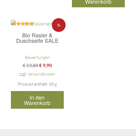
Warenkorb
%
Bewertet
Bio Rasier &
mit
5.00
Duschseife SALE
von 5
Bewertungen
€
13,80
€
9,90
zzgl.
Versandkosten
Produkt enthält: 80
g
In den
Warenkorb