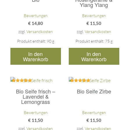
Ylang Ylang
Bewertungen
Bewertungen
€
14,80
€
11,50
zzgl.
Versandkosten
zzgl.
Versandkosten
Produkt enthält: 90
g
Produkt enthält: 75
g
In den
In den
Warenkorb
Warenkorb
Bewertet
Bewertet
Bio Seife frisch –
Bio Seife Zirbe
mit
mit
5.00
5.00
Lavendel &
von 5
von 5
Lemongrass
Bewertungen
Bewertungen
€
11,50
€
11,50
zzgl.
Versandkosten
zzgl.
Versandkosten