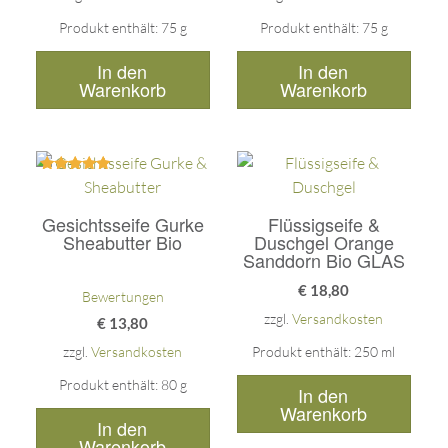
Produkt enthält: 75
g
Produkt enthält: 75
g
In den
In den
Warenkorb
Warenkorb
Bewertet
mit
5.00
Gesichtsseife Gurke
Flüssigseife &
von 5
Sheabutter Bio
Duschgel Orange
Sanddorn Bio GLAS
€
18,80
Bewertungen
zzgl.
Versandkosten
€
13,80
zzgl.
Versandkosten
Produkt enthält: 250
ml
Produkt enthält: 80
g
In den
Warenkorb
In den
Warenkorb