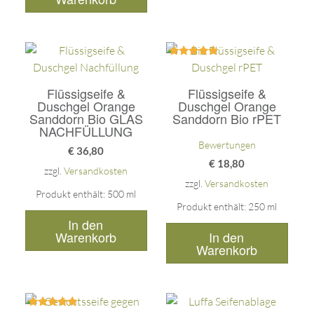
Bewertet
mit
5.00
Flüssigseife &
Flüssigseife &
von 5
Duschgel Orange
Duschgel Orange
Sanddorn Bio GLAS
Sanddorn Bio rPET
NACHFÜLLUNG
Bewertungen
€
36,80
€
18,80
zzgl.
Versandkosten
zzgl.
Versandkosten
Produkt enthält: 500
ml
Produkt enthält: 250
ml
In den
In den
Warenkorb
Warenkorb