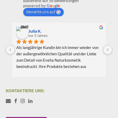
Basierend auf 56 Bewertungen
powered by
G
o
o
g
l
e
bewerte uns auf
Julia K.
vor 3 Jahren
Als langjährige Kundin bin ich immer wieder von 
Ic
der außergewöhnlichen Qualität und der Liebe 
Be
zum Detail von Evelia Naturkosmetik 
au
beeindruckt. Ihre Produkte bestehen aus 
Pr
hochwertigen natürlichen Inhaltsstoffen, die 
wi
nicht nur meine Haut verwöhnen, sondern auch 
Li
umweltfreundlich und nachhaltig sind. Meine 
bi
KONTAKTIERE UNS:
Lieblingsprodukte sind das Gesichtsöl Teebaum 
vo
Weide und das Aloe Vera Splash Bio.
Co
we
Ich schätze auch das Engagement von Evelia 
Wä
Naturkosmetikprodukte für Nachhaltigkeit und 
Ve