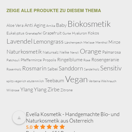
ZEIGE ALLE PRODUKTE ZU DIESEM THEMA
Biokosmetik
Baby
Anti Aging
Aloe Vera
Arnika
Grapefruit
Kokos
Eukalyptus
Hyaluron
Granatapfel
Gurke
Lavendel
Lemongrass
Minze
Lärchenpech
Melisse
Menthol
Orange
Naturkosmetik
Palmarosa
Natursalz
Nelke
Neroli
Ringelblume
Rosengeranie
Pfefferminze
Propolis
Patchouli
Rose
Sensitiv
Rosmarin
Sanddorn
Salbei
Rosenholz
Sandelholz
Vegan
Teebaum
spitzwegerich
stutenmilch
Verbena
Weihrauch
Ylang Ylang
Zirbe
Zitrone
Wildrose
Evelia Kosmetik - Handgemachte Bio- und
Naturkosmetik aus Österreich
5.0