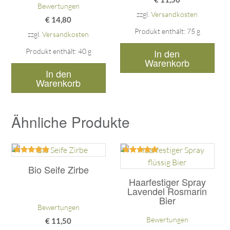
Bewertungen
zzgl.
Versandkosten
€
14,80
Produkt enthält: 75
g
zzgl.
Versandkosten
In den
Produkt enthält: 40
g
Warenkorb
In den
Warenkorb
Ähnliche Produkte
Bewertet
Bewertet
mit
mit
Bio Seife Zirbe
5.00
5.00
Haarfestiger Spray
von 5
von 5
Lavendel Rosmarin
Bier
Bewertungen
Bewertungen
€
11,50