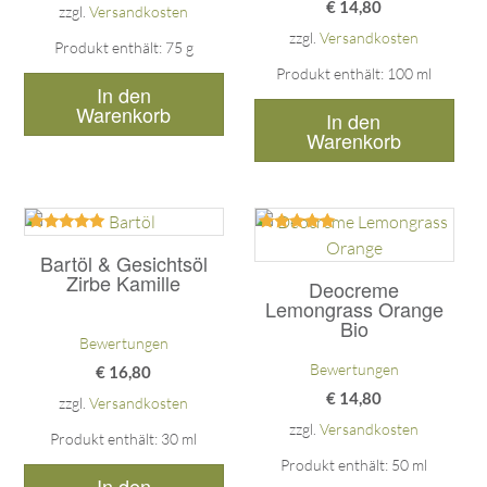
€
14,80
zzgl.
Versandkosten
zzgl.
Versandkosten
Produkt enthält: 75
g
Produkt enthält: 100
ml
In den
Warenkorb
In den
Warenkorb
Bewertet
Bewertet
mit
mit
Bartöl & Gesichtsöl
5.00
5.00
Zirbe Kamille
Deocreme
von 5
von 5
Lemongrass Orange
Bio
Bewertungen
Bewertungen
€
16,80
€
14,80
zzgl.
Versandkosten
zzgl.
Versandkosten
Produkt enthält: 30
ml
Produkt enthält: 50
ml
In den