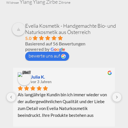
Ylang Ylang
Zirbe
Zitrone
Wildrose
Evelia Kosmetik - Handgemachte Bio- und
Naturkosmetik aus Österreich
5.0
Basierend auf 56 Bewertungen
powered by
G
o
o
g
l
e
bewerte uns auf
Julia K.
vor 3 Jahren
Als langjährige Kundin bin ich immer wieder von 
Ic
der außergewöhnlichen Qualität und der Liebe 
Be
zum Detail von Evelia Naturkosmetik 
au
beeindruckt. Ihre Produkte bestehen aus 
Pr
hochwertigen natürlichen Inhaltsstoffen, die 
wi