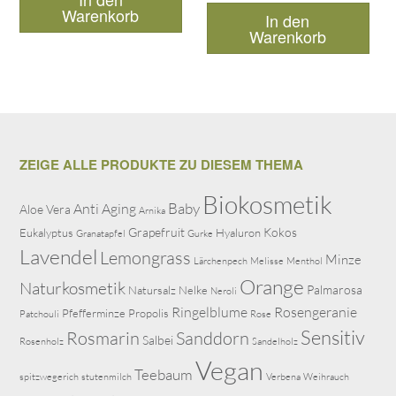
Warenkorb
In den
Warenkorb
ZEIGE ALLE PRODUKTE ZU DIESEM THEMA
Biokosmetik
Baby
Anti Aging
Aloe Vera
Arnika
Grapefruit
Kokos
Eukalyptus
Hyaluron
Granatapfel
Gurke
Lavendel
Lemongrass
Minze
Lärchenpech
Melisse
Menthol
Orange
Naturkosmetik
Palmarosa
Natursalz
Nelke
Neroli
Ringelblume
Rosengeranie
Pfefferminze
Propolis
Patchouli
Rose
Sensitiv
Rosmarin
Sanddorn
Salbei
Rosenholz
Sandelholz
Vegan
Teebaum
spitzwegerich
stutenmilch
Verbena
Weihrauch