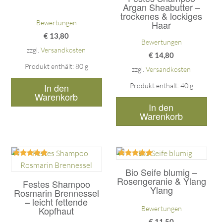
Argan Sheabutter –
trockenes & lockiges
Bewertungen
Haar
€
13,80
Bewertungen
zzgl.
Versandkosten
€
14,80
Produkt enthält: 80
g
zzgl.
Versandkosten
In den
Produkt enthält: 40
g
Warenkorb
In den
Warenkorb
Bewertet
Bewertet
mit
mit
Bio Seife blumig –
5.00
5.00
Rosengeranie & Ylang
Festes Shampoo
von 5
von 5
Ylang
Rosmarin Brennessel
– leicht fettende
Bewertungen
Kopfhaut
€
11,50