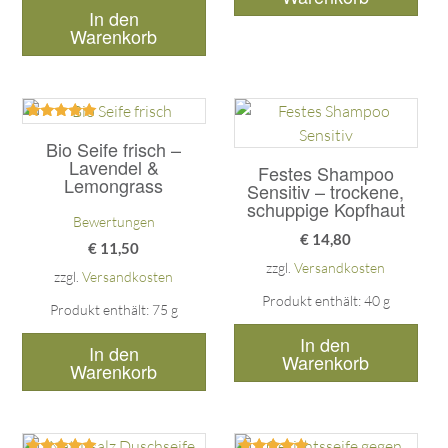
In den
Warenkorb
Bewertet
mit
Bio Seife frisch –
5.00
Lavendel &
Festes Shampoo
von 5
Lemongrass
Sensitiv – trockene,
schuppige Kopfhaut
Bewertungen
€
14,80
€
11,50
zzgl.
Versandkosten
zzgl.
Versandkosten
Produkt enthält: 40
g
Produkt enthält: 75
g
In den
In den
Warenkorb
Warenkorb