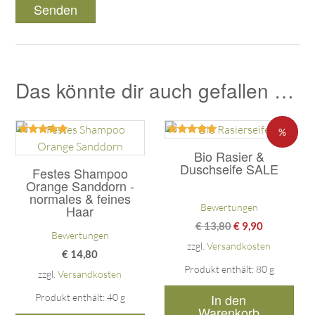
Das könnte dir auch gefallen …
%
Bewertet
Bewertet
mit
mit
Bio Rasier &
5.00
5.00
Duschseife SALE
Festes Shampoo
von 5
von 5
Orange Sanddorn -
normales & feines
Bewertungen
Haar
€
13,80
€
9,90
Bewertungen
zzgl.
Versandkosten
€
14,80
Produkt enthält: 80
g
zzgl.
Versandkosten
In den
Produkt enthält: 40
g
Warenkorb