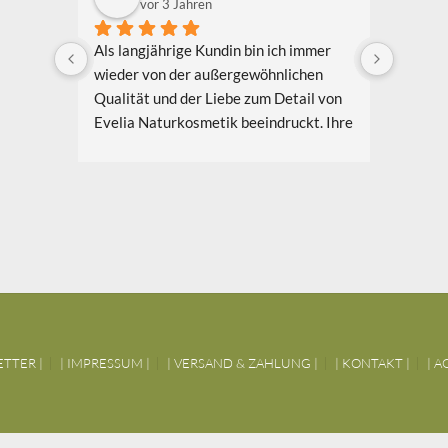
vor 3 Jahren
Als langjährige Kundin bin ich immer 
Ich bin
wieder von der außergewöhnlichen 
Bekannt
Qualität und der Liebe zum Detail von 
Evelia
Evelia Naturkosmetik beeindruckt. Ihre 
schon e
Produkte bestehen aus hochwertigen 
bin beg
natürlichen Inhaltsstoffen, die nicht nur 
entwick
meine Haut verwöhnen, sondern auch 
den Pro
umweltfreundlich und nachhaltig sind. 
Herstel
Meine Lieblingsprodukte sind das 
transpo
Gesichtsöl Teebaum Weide und das 
den fe
Aloe Vera Splash Bio.
in Cond
vielen 
Ich schätze auch das Engagement von 
nur au
Evelia Naturkosmetikprodukte für 
Preis-L
ETTER |
| IMPRESSUM |
| VERSAND & ZAHLUNG |
| KONTAKT |
| A
Nachhaltigkeit und Umweltschutz. Sie 
Evelia 
setzen sich aktiv dafür ein, ihre 
Produkt
Verpackungen zu minimieren und 