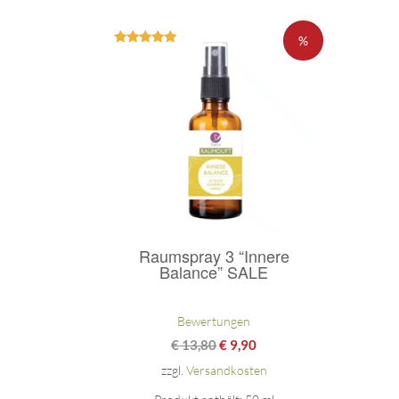
%
Bewertet
mit
5.00
von 5
Raumspray 3 “Innere
Balance” SALE
Bewertungen
€
13,80
€
9,90
zzgl.
Versandkosten