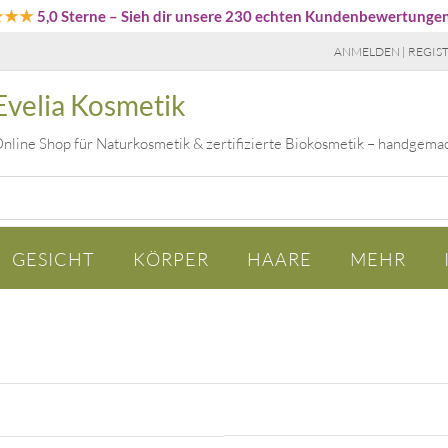
★★★
5,0 Sterne
– Sieh dir unsere 230 echten Kundenbewertunge
ANMELDEN | REGIS
Evelia Kosmetik
nline Shop für Naturkosmetik & zertifizierte Biokosmetik – handgema
GESICHT
KÖRPER
HAARE
MEHR