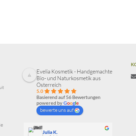
K
Evelia Kosmetik - Handgemachte
Bio- und Naturkosmetik aus
Österreich
uit
5.0
Basierend auf 56 Bewertungen
powered by
G
o
o
g
l
e
bewerte uns auf
ie
Julia K.