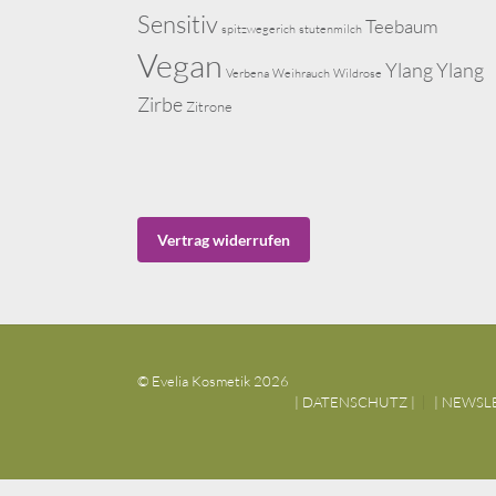
Sensitiv
Teebaum
spitzwegerich
stutenmilch
Vegan
Ylang Ylang
Verbena
Weihrauch
Wildrose
Zirbe
Zitrone
Vertrag widerrufen
© Evelia Kosmetik 2026
| DATENSCHUTZ |
| NEWSL