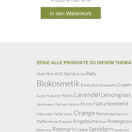
Produkt enthält: 50
ml
In den Warenkorb
ZEIGE ALLE PRODUKTE ZU DIESEM THEMA
Baby
Anti Aging
Aloe Vera
Arnika
Biokosmetik
Grapefr
Eukalyptus
Granatapfel
Lavendel
Lemongrass
Kokos
Hyaluron
Gurke
Naturkosmetik
Minze
Lärchenpech
Melisse
Menthol
Orange
Palmarosa
Natursalz
Nelke
Neroli
Patchouli
Ringelblume
Rosengeran
Pfefferminze
Propolis
Rose
Rosmarin
Sanddorn
Salbei
Rosenholz
Sandelholz