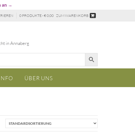
n an →
TRIEREN
0 PRODUKTE - € 0,00
ZUM WARENKORB
cht in Annaberg
INFO
ÜBER UNS