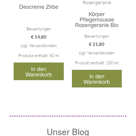
Bewertet mit
Bewertet mit
Deocreme Zirbe
5.00
5.00
von 5
von 5
Körper
Pflegemousse
Rosengeranie Bio
Bewertungen
Bewertungen
€
14,80
€
21,80
zzgl.
Versandkosten
zzgl.
Versandkosten
Produkt enthält: 50
ml
Produkt enthält: 100
ml
In den
Warenkorb
In den
Warenkorb
Unser Blog