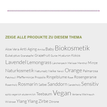
ZEIGE ALLE PRODUKTE ZU DIESEM THEMA
Biokosmetik
Baby
Anti Aging
Aloe Vera
Arnika
Grapefruit
Kokos
Eukalyptus
Hyaluron
Granatapfel
Gurke
Lavendel
Lemongrass
Minze
Lärchenpech
Melisse
Menthol
Orange
Naturkosmetik
Palmarosa
Natursalz
Nelke
Neroli
Ringelblume
Rosengeranie
Pfefferminze
Propolis
Patchouli
Rose
Sensitiv
Rosmarin
Sanddorn
Salbei
Rosenholz
Sandelholz
Vegan
Teebaum
spitzwegerich
stutenmilch
Verbena
Weihrauch
Ylang Ylang
Zirbe
Zitrone
Wildrose