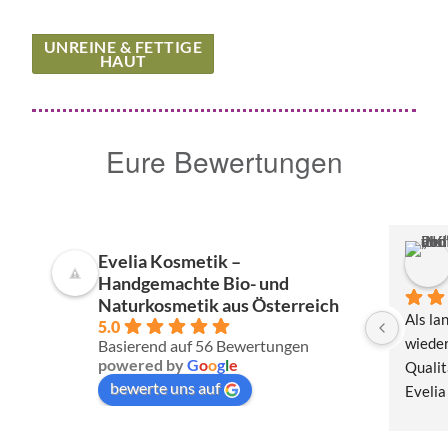
UNREINE & FETTIGE
HAUT
Eure Bewertungen
Evelia Kosmetik –
Handgemachte Bio- und
Naturkosmetik aus Österreich
Als la
5.0
wieder
Basierend auf 56 Bewertungen
powered by
G
o
o
g
l
e
Qualit
bewerte uns auf
Evelia
Produk
natürl