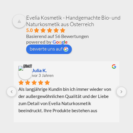
Evelia Kosmetik - Handgemachte Bio- und
Naturkosmetik aus Österreich
5.0
Basierend auf 56 Bewertungen
powered by
G
o
o
g
l
e
bewerte uns auf
Julia K.
vor 3 Jahren
Als langjährige Kundin bin ich immer wieder von 
Ic
der außergewöhnlichen Qualität und der Liebe 
Be
zum Detail von Evelia Naturkosmetik 
au
beeindruckt. Ihre Produkte bestehen aus 
Pr
hochwertigen natürlichen Inhaltsstoffen, die 
wi
nicht nur meine Haut verwöhnen, sondern auch 
Li
umweltfreundlich und nachhaltig sind. Meine 
bi