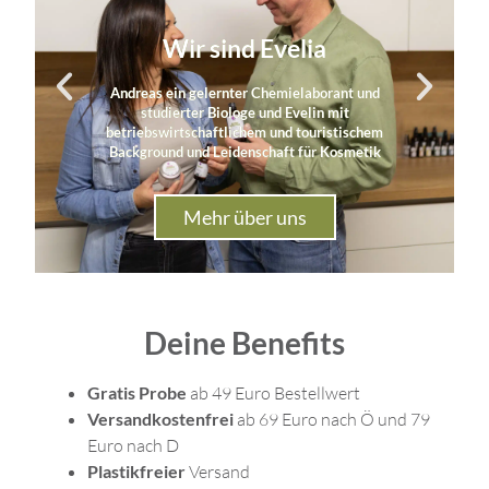
Wir sind Evelia
Andreas ein gelernter Chemielaborant und
studierter Biologe und Evelin mit
betriebswirtschaftlichem und touristischem
Background und Leidenschaft für Kosmetik
Mehr über uns
Deine Benefits
Gratis Probe
ab 49 Euro Bestellwert
Versandkostenfrei
ab 69 Euro nach Ö und 79
Euro nach D
Plastikfreier
Versand