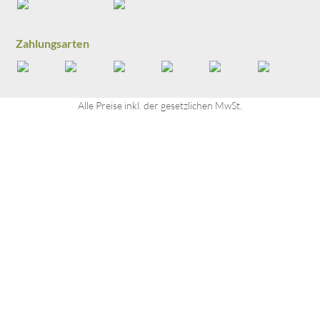
guter Letzt sammle ich sogar noch Karma-
Punkte, weil ich ein regionales 
Familienunternehmen aus dem Lammertal 
Zahlungsarten
unterstütze. :)
Alle Preise inkl. der gesetzlichen MwSt.