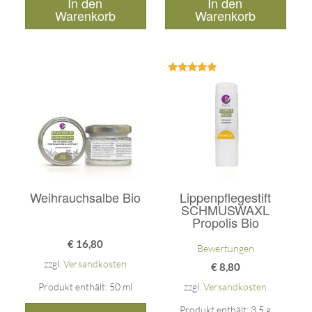
In den
In den
Warenkorb
Warenkorb
Bewertet
mit
5.00
von 5
Weihrauchsalbe Bio
Lippenpflegestift
SCHMUSWAXL
Propolis Bio
€
16,80
Bewertungen
zzgl.
Versandkosten
€
8,80
Produkt enthält: 50
ml
zzgl.
Versandkosten
Produkt enthält: 3,5
g