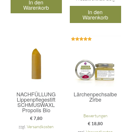
In den
Warenkorb
In den
Warenkorb
Bewertet
mit
5.00
von 5
NACHFÜLLUNG
Lärchenpechsalbe
Lippenpflegestift
Zirbe
SCHMUSWAXL
Propolis Bio
Bewertungen
€
7,80
€
18,80
zzgl.
Versandkosten
zzgl.
Versandkosten