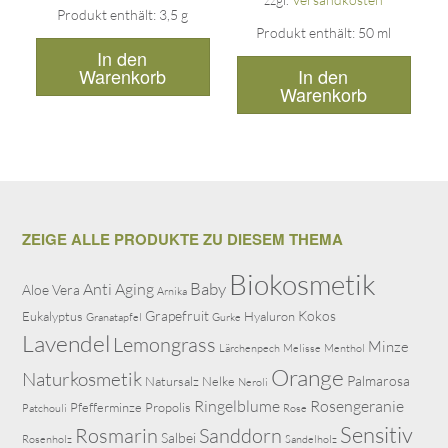
Produkt enthält: 3,5
g
Produkt enthält: 50
ml
In den
In den
Warenkorb
Warenkorb
ZEIGE ALLE PRODUKTE ZU DIESEM THEMA
Biokosmetik
Baby
Anti Aging
Aloe Vera
Arnika
Grapefruit
Kokos
Eukalyptus
Hyaluron
Granatapfel
Gurke
Lavendel
Lemongrass
Minze
Lärchenpech
Melisse
Menthol
Orange
Naturkosmetik
Palmarosa
Natursalz
Nelke
Neroli
Ringelblume
Rosengeranie
Pfefferminze
Propolis
Patchouli
Rose
Sensitiv
Rosmarin
Sanddorn
Salbei
Rosenholz
Sandelholz