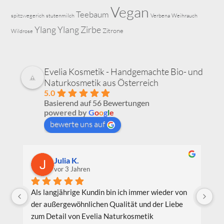
Vegan
Teebaum
spitzwegerich
stutenmilch
Verbena
Weihrauch
Ylang Ylang
Zirbe
Zitrone
Wildrose
Evelia Kosmetik - Handgemachte Bio- und
Naturkosmetik aus Österreich
5.0
Basierend auf 56 Bewertungen
powered by
G
o
o
g
l
e
bewerte uns auf
Julia K.
vor 3 Jahren
Als langjährige Kundin bin ich immer wieder von 
Ic
der außergewöhnlichen Qualität und der Liebe 
Be
zum Detail von Evelia Naturkosmetik 
au