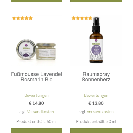
Bewertet
Bewertet
mit
mit
5.00
5.00
von 5
von 5
Fußmousse Lavendel
Raumspray
Rosmarin Bio
Sonnenherz
Bewertungen
Bewertungen
€
14,80
€
13,80
zzgl.
Versandkosten
zzgl.
Versandkosten
Produkt enthält: 50
ml
Produkt enthält: 50
ml