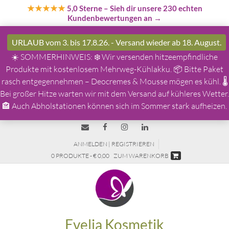
★★★★★
5,0 Sterne
– Sieh dir unsere 230 echten
Kundenbewertungen an →
URLAUB vom 3. bis 17.8.26. - Versand wieder ab 18. August.
☀️ SOMMERHINWEIS: ❄️ Wir versenden hitzeempfindliche
Produkte mit kostenlosem Mehrweg-Kühlakku. 📦 Bitte Paket
rasch entgegennehmen – Deocremes & Mousse mögen es kühl. 🌡️
Bei großer Hitze warten wir mit dem Versand auf kühleres Wetter.
🏤 Auch Abholstationen können sich im Sommer stark aufheizen.
ANMELDEN | REGISTRIEREN
0 PRODUKTE - € 0,00
ZUM WARENKORB
Evelia Kosmetik