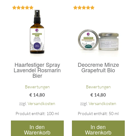
Bewertet
Bewertet
mit
mit
5.00
5.00
von 5
von 5
Haarfestiger Spray
Deocreme Minze
Lavendel Rosmarin
Grapefruit Bio
Bier
Bewertungen
Bewertungen
€
14,80
€
14,80
zzgl.
Versandkosten
zzgl.
Versandkosten
Produkt enthält: 100
ml
Produkt enthält: 50
ml
In den
In den
Warenkorb
Warenkorb