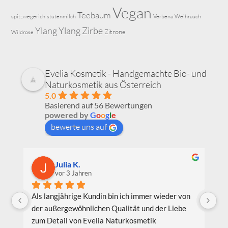
Vegan
Teebaum
spitzwegerich
stutenmilch
Verbena
Weihrauch
Ylang Ylang
Zirbe
Zitrone
Wildrose
Evelia Kosmetik - Handgemachte Bio- und
Naturkosmetik aus Österreich
5.0
Basierend auf 56 Bewertungen
powered by
G
o
o
g
l
e
bewerte uns auf
Iris Bachler
vor 3 Jahren
er wieder von 
Ich bin durch einen Empfehlung im 
d der Liebe 
Bekanntenkreis auf die Produkte von Evelia 
ik 
aufmerksam geworden und habe schon einige 