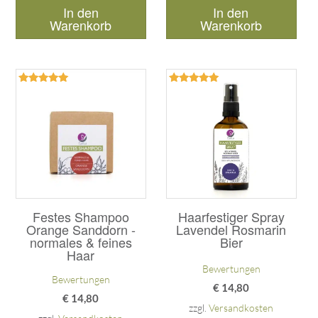
In den
In den
Warenkorb
Warenkorb
Bewertet
Bewertet
mit
mit
5.00
5.00
von 5
von 5
Festes Shampoo
Haarfestiger Spray
Orange Sanddorn -
Lavendel Rosmarin
normales & feines
Bier
Haar
Bewertungen
Bewertungen
€
14,80
€
14,80
zzgl.
Versandkosten