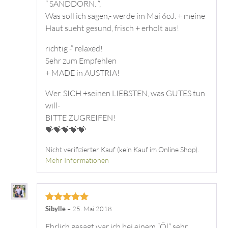
” SANDDORN. “,
Was soll ich sagen,- werde im Mai 6oJ. + meine
Haut sueht gesund, frisch + erholt aus!
richtig -” relaxed!
Sehr zum Empfehlen
+ MADE in AUSTRIA!
Wer. SICH +seinen LIEBSTEN, was GUTES tun
will-
BITTE ZUGREIFEN!
💝💝💝💝💝
Nicht verifizierter Kauf (kein Kauf im Online Shop).
Mehr Informationen
Bewertet mit
Sibylle
–
25. Mai 2018
5
von 5
Ehrlich gesagt war ich bei einem “Öl” sehr