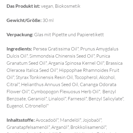
Das Produkt ist:
vegan, Biokosmetik
Gewicht/Größe:
30 ml
Verpackung:
Glas mit Pipette und Papieretikett
Ingredients:
Persea Gratissima Oil*, Prunus Amygdalus
Dulcis Oil*, Simmondsia Chinensis Seed Oil*, Punica
Granatum Seed Oil*, Argania Spinosa Kernel Oil*, Brassica
Oleracea Italica Seed Oil*, Hippophae Rhamnoides Fruit
Oil*, Styrax Tonkinensis Resin Oil, Tocopherol, Alcohol,
Citral*, Helianthus Annuus Seed Oil, Cananga Odorata
Flower Oil*, Cymbopogon Flexuosus Herb Oil*, Benzyl
Benzoate, Geraniol*, Linalool*, Farnesol*, Benzyl Salicylate*,
Eugenol, Citronellol*
Inhaltsstoffe:
Avocadoöl*, Mandelöl*, Jojobaöl*,
Granatapfelsamenöl*, Arganöl*, Brokkolisamenöl*,