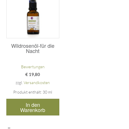
5.00
von 5
Wildrosenöl-für die
Nacht
Bewertungen
€
19,80
zzgl.
Versandkosten
Produkt enthält: 30
ml
In den
Warenkorb