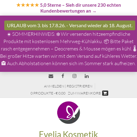
★★★★★
5,0 Sterne
– Sieh dir unsere 230 echten
Kundenbewertungen an →
URLAUB vom 3. bis 17.8.26. - Versand wieder ab 18. August.
☀️ SOMMERHINWEIS: ❄️ Wir versenden hitzeempfindliche
Produkte mit kostenlosem Mehrweg-Kühlakku. 📦 Bitte Paket
rasch entgegennehmen – Deocremes & Mousse mögen es kühl. 🌡️
Bei großer Hitze warten wir mit dem Versand auf kühleres Wetter.
🏤 Auch Abholstationen können sich im Sommer stark aufheizen.
ANMELDEN | REGISTRIEREN
0 PRODUKTE - € 0,00
ZUM WARENKORB
Evelia Kosmetik