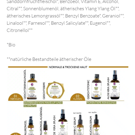
Sanddornfruchtfleischöl*, Benzoeöl, Vitamin E, Alcohol,
Citral**, Sonnenblumenöl, ätherisches Ylang Ylang Öl**,
ätherisches Lemongrassöl**, Benzyl Benzoate*, Geraniol**,
Linalool**, Farnesol**, Benzyl Salicylate**, Eugenol**,
Citronellol**
*Bio
**natürliche Bestandteile ätherischer Öle