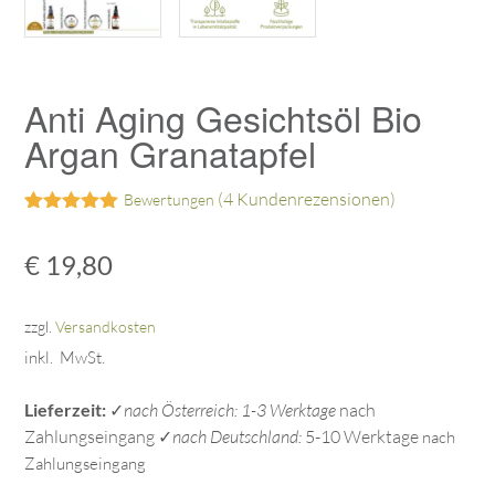
Anti Aging Gesichtsöl Bio
Argan Granatapfel
(
4
Kundenrezensionen)
Bewertungen
Bewertet mit
2
5.00
von 5,
€
19,80
basierend
auf
Kundenbewertungen
zzgl.
Versandkosten
inkl. MwSt.
Lieferzeit:
✓
nach Österreich: 1-3 Werktage
nach
Zahlungseingang ✓
nach Deutschland:
5-10 Werktage
nach
Zahlungseingang