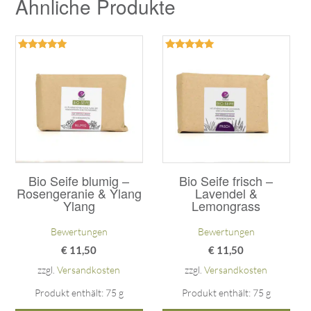
Ähnliche Produkte
Bewertet
Bewertet
mit
mit
5.00
5.00
von 5
von 5
Bio Seife blumig –
Bio Seife frisch –
Rosengeranie & Ylang
Lavendel &
Ylang
Lemongrass
Bewertungen
Bewertungen
€
11,50
€
11,50
zzgl.
Versandkosten
zzgl.
Versandkosten
Produkt enthält: 75
g
Produkt enthält: 75
g