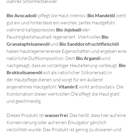
wahres Schönheitselixier.
Bio Avocadoöl
pflegt die Haut intensiv.
Bio Mandelöl
zieht
gut ein und hinterlässt ein weiches, zartes Hautgefühl,
während kaltgepresstes
Bio Jojobaöl
den
Feuchtigkeitshaushalt regeneriert.
Wertvolles
Bio
Granatapfelsamenöl
und
Bio Sanddornfruchtfleischöl
haben hautregenerierende Eigenschaften und ergeben eine
natürliche Duftkomposition. Dem
Bio Arganöl
wird
nachgesagt, dass es vorzeitiger Hautalterung vorbeugt.
Bio
Brokkolisamenöl
soll als natürlicher Silikonersatz in
der Hautpflege dienen und sorgt für ein äußerst
angenehmes Hautgefühl.
Vitamin E
wirkt antioxidativ. Die
Kombination dieser wertvollen Öle pflegt die Haut glatt
und geschmeidig.
Dieses Produkt ist
wasserfrei
. Das heißt, dass hier auf eine
Konservierung oder auf einen Emulgator gänzlich
verzichtet wurde. Das Produkt ist gering zu dosieren und