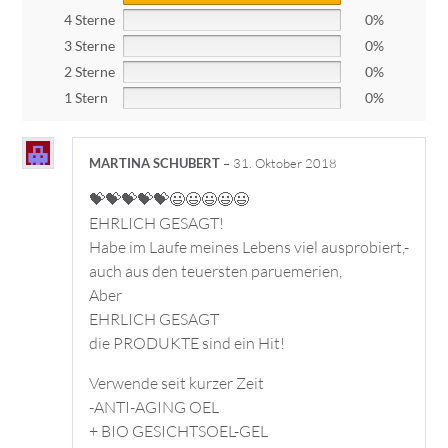
4 Sterne
0%
3 Sterne
0%
2 Sterne
0%
1 Stern
0%
MARTINA SCHUBERT
–
31. Oktober 2018
💝💝💝💝💝😃😃😃😃😃
EHRLICH GESAGT!
Habe im Laufe meines Lebens viel ausprobiert,-
auch aus den teuersten paruemerien,
Aber
EHRLICH GESAGT
die PRODUKTE sind ein Hit!
Verwende seit kurzer Zeit
-ANTI-AGING OEL
+ BIO GESICHTSOEL-GEL