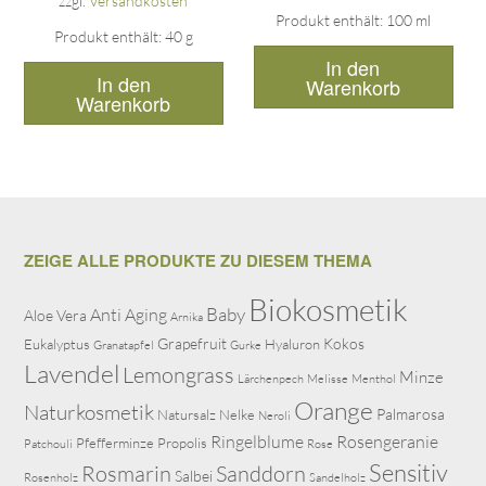
zzgl.
Versandkosten
Produkt enthält: 100
ml
Produkt enthält: 40
g
In den
In den
Warenkorb
Warenkorb
ZEIGE ALLE PRODUKTE ZU DIESEM THEMA
Biokosmetik
Baby
Anti Aging
Aloe Vera
Arnika
Grapefruit
Kokos
Eukalyptus
Hyaluron
Granatapfel
Gurke
Lavendel
Lemongrass
Minze
Lärchenpech
Melisse
Menthol
Orange
Naturkosmetik
Palmarosa
Natursalz
Nelke
Neroli
Ringelblume
Rosengeranie
Pfefferminze
Propolis
Patchouli
Rose
Sensitiv
Rosmarin
Sanddorn
Salbei
Rosenholz
Sandelholz