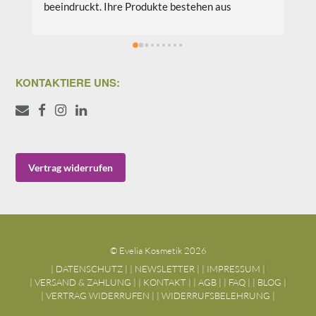
en aus 
Produkte ausprobiert und bin begeistert. Alles 
ffen, die 
wird so liebevoll entwickelt und verpackt. Die 
ondern auch 
Liebe zu den Produkten wird von den Herstelle
nd. Meine 
bis zum Kunden transportiert. Ich bin begeister
tsöl Teebaum 
von den festen Haarshampoos, dem Leave in 
KONTAKTIERE UNS:
.Ich schätze 
Conditioner, der Lippenbutter und vielen 
weiteren Produkten. Ich kann sie nur aufs 
ltigkeit und 
Wärmste empfehlen. Gutes Preis-Leistungs-
 dafür ein, 
Verhältnis. Danke liebe Evelia und Andreas zu 
nd 
euren tollen Produkten. Glg Iris
Vertrag widerrufen
verwenden. 
oßartige 
ihre 
 Umwelt ernst 
enn ich die 
© Evelia Kosmetik 2026
inem 
| DATENSCHUTZ |
| NEWSLETTER |
| IMPRESSUM |
damit 
| VERSAND & ZAHLUNG |
| KONTAKT |
| AGB |
| FAQ |
| BLOG |
 ich Evelia 
| VERTRAG WIDERRUFEN |
| WIDERRUFSBELEHRUNG |
cht nur 