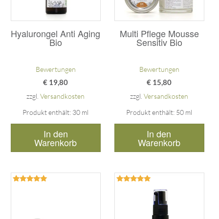
Hyalurongel Anti Aging
Multi Pflege Mousse
Bio
Sensitiv Bio
Bewertungen
Bewertungen
€
19,80
€
15,80
zzgl.
Versandkosten
zzgl.
Versandkosten
Produkt enthält: 30
ml
Produkt enthält: 50
ml
In den
In den
Warenkorb
Warenkorb
Bewertet
Bewertet
mit
mit
5.00
5.00
von 5
von 5