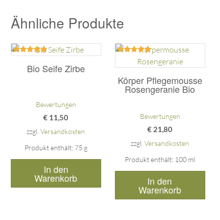
Ähnliche Produkte
Bewertet
Bewertet
mit
mit
Bio Seife Zirbe
5.00
5.00
Körper Pflegemousse
von 5
von 5
Rosengeranie Bio
Bewertungen
Bewertungen
€
11,50
€
21,80
zzgl.
Versandkosten
zzgl.
Versandkosten
Produkt enthält: 75
g
Produkt enthält: 100
ml
In den
Warenkorb
In den
Warenkorb