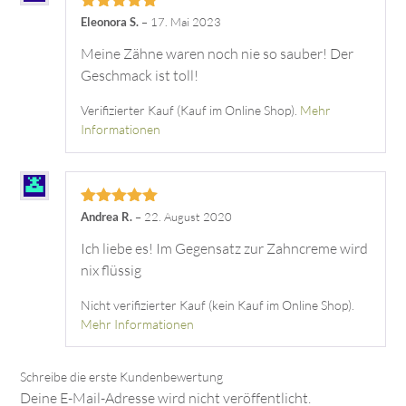
Bewertet mit
Eleonora S.
–
17. Mai 2023
5
von 5
Meine Zähne waren noch nie so sauber! Der
Geschmack ist toll!
Verifizierter Kauf (Kauf im Online Shop).
Mehr
Informationen
Bewertet mit
Andrea R.
–
22. August 2020
5
von 5
Ich liebe es! Im Gegensatz zur Zahncreme wird
nix flüssig
Nicht verifizierter Kauf (kein Kauf im Online Shop).
Mehr Informationen
Deine E-Mail-Adresse wird nicht veröffentlicht.