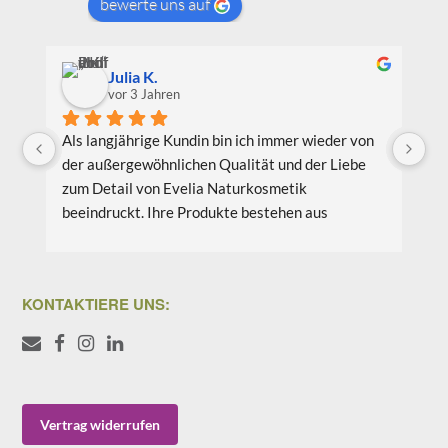
bewerte uns auf
Julia K.
vor 3 Jahren
Als langjährige Kundin bin ich immer wieder von 
Ic
der außergewöhnlichen Qualität und der Liebe 
Be
zum Detail von Evelia Naturkosmetik 
au
beeindruckt. Ihre Produkte bestehen aus 
Pr
hochwertigen natürlichen Inhaltsstoffen, die 
wi
nicht nur meine Haut verwöhnen, sondern auch 
Li
umweltfreundlich und nachhaltig sind. Meine 
bi
KONTAKTIERE UNS:
Lieblingsprodukte sind das Gesichtsöl Teebaum 
vo
Weide und das Aloe Vera Splash Bio.
Co
we
Ich schätze auch das Engagement von Evelia 
Wä
Naturkosmetikprodukte für Nachhaltigkeit und 
Ve
Vertrag widerrufen
Umweltschutz. Sie setzen sich aktiv dafür ein, 
eu