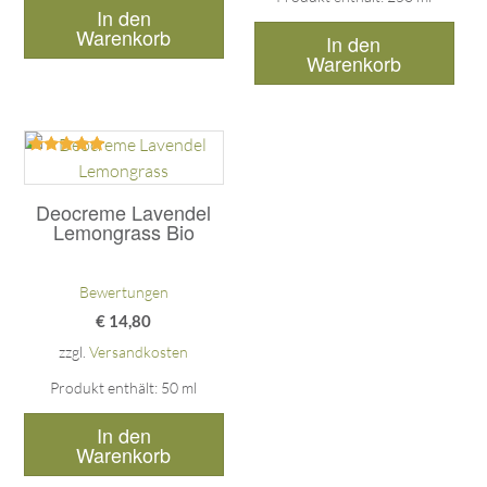
In den
Warenkorb
In den
Warenkorb
Bewertet
mit
5.00
Deocreme Lavendel
von 5
Lemongrass Bio
Bewertungen
€
14,80
zzgl.
Versandkosten
Produkt enthält: 50
ml
In den
Warenkorb