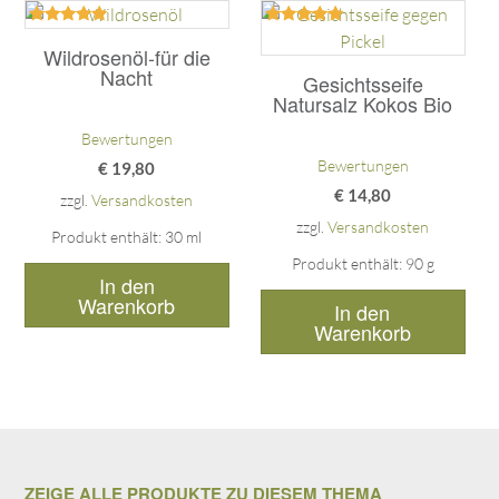
Bewertet
Bewertet
mit
mit
Wildrosenöl-für die
5.00
5.00
Nacht
Gesichtsseife
von 5
von 5
Natursalz Kokos Bio
Bewertungen
Bewertungen
€
19,80
€
14,80
zzgl.
Versandkosten
zzgl.
Versandkosten
Produkt enthält: 30
ml
Produkt enthält: 90
g
In den
Warenkorb
In den
Warenkorb
ZEIGE ALLE PRODUKTE ZU DIESEM THEMA