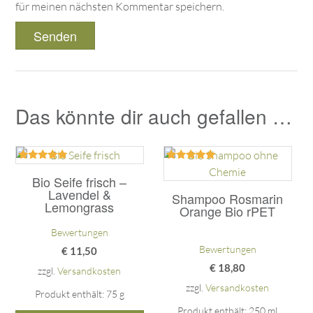
für meinen nächsten Kommentar speichern.
Das könnte dir auch gefallen …
Bewertet
Bewertet
mit
mit
Bio Seife frisch –
5.00
5.00
Lavendel &
Shampoo Rosmarin
von 5
von 5
Lemongrass
Orange Bio rPET
Bewertungen
Bewertungen
€
11,50
€
18,80
zzgl.
Versandkosten
zzgl.
Versandkosten
Produkt enthält: 75
g
Produkt enthält: 250
ml