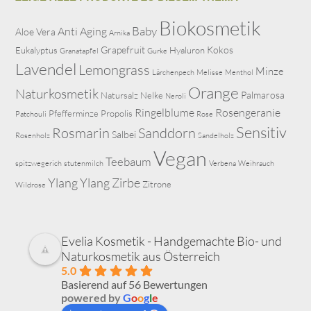
Biokosmetik
Baby
Anti Aging
Aloe Vera
Arnika
Grapefruit
Kokos
Eukalyptus
Hyaluron
Granatapfel
Gurke
Lavendel
Lemongrass
Minze
Lärchenpech
Melisse
Menthol
Orange
Naturkosmetik
Palmarosa
Natursalz
Nelke
Neroli
Ringelblume
Rosengeranie
Pfefferminze
Propolis
Patchouli
Rose
Sensitiv
Rosmarin
Sanddorn
Salbei
Rosenholz
Sandelholz
Vegan
Teebaum
spitzwegerich
stutenmilch
Verbena
Weihrauch
Ylang Ylang
Zirbe
Zitrone
Wildrose
Evelia Kosmetik - Handgemachte Bio- und
Naturkosmetik aus Österreich
5.0
Basierend auf 56 Bewertungen
powered by
G
o
o
g
l
e