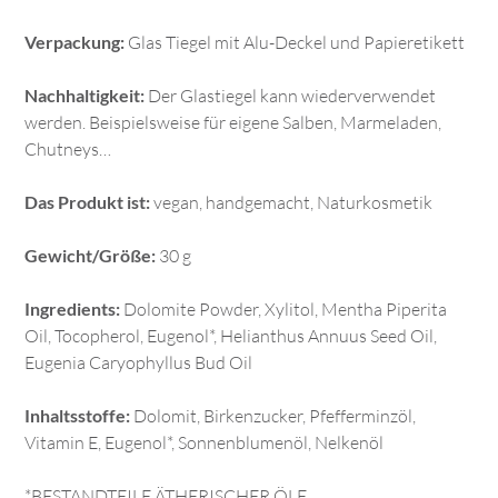
Verpackung:
Glas Tiegel mit Alu-Deckel und Papieretikett
Nachhaltigkeit:
Der Glastiegel kann wiederverwendet
werden. Beispielsweise für eigene Salben, Marmeladen,
Chutneys…
Das Produkt ist:
vegan, handgemacht, Naturkosmetik
Gewicht/Größe:
30 g
Ingredients:
Dolomite Powder, Xylitol, Mentha Piperita
Oil, Tocopherol, Eugenol*, Helianthus Annuus Seed Oil,
Eugenia Caryophyllus Bud Oil
Inhaltsstoffe:
Dolomit, Birkenzucker, Pfefferminzöl,
Vitamin E, Eugenol*, Sonnenblumenöl, Nelkenöl
*BESTANDTEILE ÄTHERISCHER ÖLE