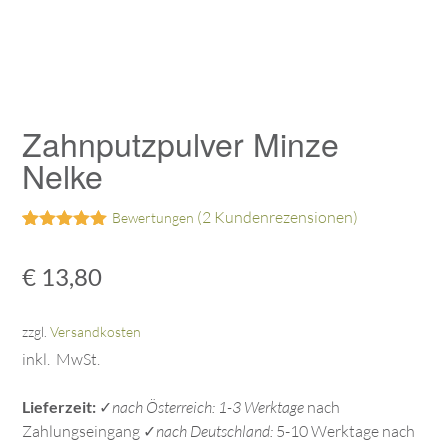
Zahnputzpulver Minze
Nelke
(
2
Kundenrezensionen)
Bewertungen
Bewertet mit
2
5.00
von 5,
€
13,80
basierend
auf
Kundenbewertungen
zzgl.
Versandkosten
inkl. MwSt.
Lieferzeit:
✓
nach Österreich: 1-3 Werktage
nach
Zahlungseingang ✓
nach Deutschland:
5-10 Werktage nach