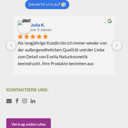
bewerte uns auf
Julia K.
vor 3 Jahren
Als langjährige Kundin bin ich immer wieder von 
Ic
der außergewöhnlichen Qualität und der Liebe 
Be
zum Detail von Evelia Naturkosmetik 
au
beeindruckt. Ihre Produkte bestehen aus 
Pr
hochwertigen natürlichen Inhaltsstoffen, die 
wi
nicht nur meine Haut verwöhnen, sondern auch 
Li
umweltfreundlich und nachhaltig sind. Meine 
bi
KONTAKTIERE UNS:
Lieblingsprodukte sind das Gesichtsöl Teebaum 
vo
Weide und das Aloe Vera Splash Bio.
Co
we
Ich schätze auch das Engagement von Evelia 
Wä
Naturkosmetikprodukte für Nachhaltigkeit und 
Ve
Vertrag widerrufen
Umweltschutz. Sie setzen sich aktiv dafür ein, 
eu