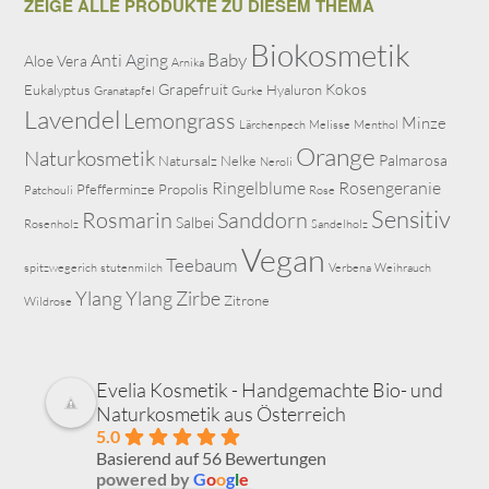
ZEIGE ALLE PRODUKTE ZU DIESEM THEMA
Biokosmetik
Baby
Anti Aging
Aloe Vera
Arnika
Grapefruit
Kokos
Eukalyptus
Hyaluron
Granatapfel
Gurke
Lavendel
Lemongrass
Minze
Lärchenpech
Melisse
Menthol
Orange
Naturkosmetik
Palmarosa
Natursalz
Nelke
Neroli
Ringelblume
Rosengeranie
Pfefferminze
Propolis
Patchouli
Rose
Sensitiv
Rosmarin
Sanddorn
Salbei
Rosenholz
Sandelholz
Vegan
Teebaum
spitzwegerich
stutenmilch
Verbena
Weihrauch
Ylang Ylang
Zirbe
Zitrone
Wildrose
Evelia Kosmetik - Handgemachte Bio- und
Naturkosmetik aus Österreich
5.0
Basierend auf 56 Bewertungen
powered by
G
o
o
g
l
e