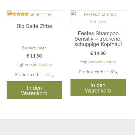
Bewertet
mit
Bio Seife Zirbe
5.00
Festes Shampoo
von 5
Sensitiv – trockene,
schuppige Kopfhaut
Bewertungen
€
14,80
€
11,50
zzgl.
Versandkosten
zzgl.
Versandkosten
Produkt enthält: 40
g
Produkt enthält: 75
g
In den
In den
Warenkorb
Warenkorb