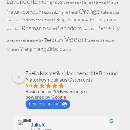
Lavendel
Lemongrass
Minze
Lärchenpech
Melisse
Menthol
Orange
Naturkosmetik
Palmarosa
Natursalz
Nelke
Neroli
Ringelblume
Rosengeranie
Pfefferminze
Propolis
Patchouli
Rose
Sensitiv
Rosmarin
Sanddorn
Salbei
Rosenholz
Sandelholz
Vegan
Teebaum
spitzwegerich
stutenmilch
Verbena
Weihrauch
Ylang Ylang
Zirbe
Zitrone
Wildrose
Evelia Kosmetik - Handgemachte Bio- und
Naturkosmetik aus Österreich
5.0
Basierend auf 56 Bewertungen
powered by
G
o
o
g
l
e
bewerte uns auf
Julia K.
vor 3 Jahren