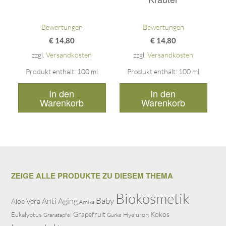
Bewertungen
Bewertungen
€
14,80
€
14,80
zzgl.
Versandkosten
zzgl.
Versandkosten
Produkt enthält: 100
ml
Produkt enthält: 100
ml
In den
In den
Warenkorb
Warenkorb
ZEIGE ALLE PRODUKTE ZU DIESEM THEMA
Biokosmetik
Baby
Anti Aging
Aloe Vera
Arnika
Grapefruit
Kokos
Eukalyptus
Hyaluron
Granatapfel
Gurke