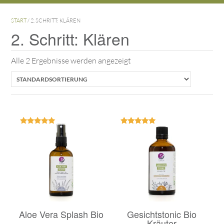
START
/ 2. SCHRITT: KLÄREN
2. Schritt: Klären
Alle 2 Ergebnisse werden angezeigt
Bewertet
Bewertet
mit
mit
5.00
5.00
von 5
von 5
Aloe Vera Splash Bio
Gesichtstonic Bio
Kräuter