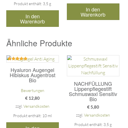
Produkt enthält: 3,5
g
In den
Warenkorb
In den
Warenkorb
Ähnliche Produkte
Bewertet
mit
Hyaluron Augengel
5.00
Hibiskus Augentrost
von 5
Bio
NACHFÜLLUNG
Lippenpflegestift
Bewertungen
Schmuswaxl Sensitiv
Bio
€
12,80
zzgl.
Versandkosten
€
5,80
zzgl.
Versandkosten
Produkt enthält: 10
ml
Produkt enthält: 3,5
g