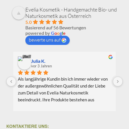
Evelia Kosmetik - Handgemachte Bio- und
Naturkosmetik aus Österreich
5.0
Basierend auf 56 Bewertungen
powered by
G
o
o
g
l
e
bewerte uns auf
Julia K.
vor 3 Jahren
Als langjährige Kundin bin ich immer wieder von 
Ic
der außergewöhnlichen Qualität und der Liebe 
Be
zum Detail von Evelia Naturkosmetik 
au
beeindruckt. Ihre Produkte bestehen aus 
Pr
hochwertigen natürlichen Inhaltsstoffen, die 
wi
nicht nur meine Haut verwöhnen, sondern auch 
Li
umweltfreundlich und nachhaltig sind. Meine 
bi
KONTAKTIERE UNS:
Lieblingsprodukte sind das Gesichtsöl Teebaum 
vo