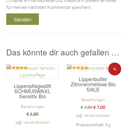
Name, E-Mail-Adresse und Website in diesem Browser
für meinen nächsten Kommentar speichern.
Das könnte dir auch gefallen …
%
Bewertet
Bewertet
mit
mit
Lippenbutter
4.75
5.00
Zitronenmelisse Bio
Lippenpflegestift
von 5
von 5
SALE
SCHMUSWAXL
Sensitiv Bio
Bewertungen
Bewertungen
€
7,80
€
7,00
€
6,80
zzgl.
Versandkosten
zzgl.
Versandkosten
Produkt enthält: 5
g