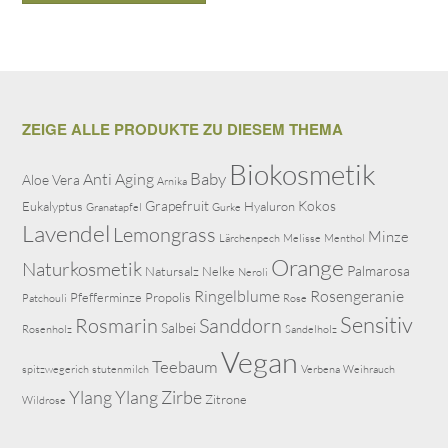
ZEIGE ALLE PRODUKTE ZU DIESEM THEMA
Biokosmetik
Baby
Anti Aging
Aloe Vera
Arnika
Grapefruit
Kokos
Eukalyptus
Hyaluron
Granatapfel
Gurke
Lavendel
Lemongrass
Minze
Lärchenpech
Melisse
Menthol
Orange
Naturkosmetik
Palmarosa
Natursalz
Nelke
Neroli
Ringelblume
Rosengeranie
Pfefferminze
Propolis
Patchouli
Rose
Sensitiv
Rosmarin
Sanddorn
Salbei
Rosenholz
Sandelholz
Vegan
Teebaum
spitzwegerich
stutenmilch
Verbena
Weihrauch
Ylang Ylang
Zirbe
Zitrone
Wildrose