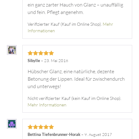
ein ganz zarter Hauch von Glanz – unauffällig
und fein. Pflegt angenehm.
Verifizierter Kauf (Kauf im Online Shop).
Mehr
Informationen
Bewertet mit
Sibylle
–
23. Mai 2018
5
von 5
Hübscher Glanz, eine natürliche, dezente
Betonung der Lippen. Ideal für zwischendurch
und unterwegs!
Nicht verifizierter Kauf (kein Kauf im Online Shop).
Mehr Informationen
Bewertet mit
Bettina Tiefenbrunner-Horak
–
9. August 2017