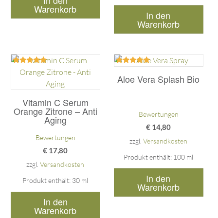
In den
Warenkorb
In den
Warenkorb
Bewertet
Bewertet
mit
mit
Aloe Vera Splash Bio
5.00
5.00
von 5
von 5
Vitamin C Serum
Orange Zitrone – Anti
Bewertungen
Aging
€
14,80
Bewertungen
zzgl.
Versandkosten
€
17,80
Produkt enthält: 100
ml
zzgl.
Versandkosten
In den
Produkt enthält: 30
ml
Warenkorb
In den
Warenkorb