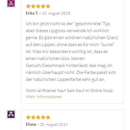
Bewertet mit
Erika T.
–
22. August 2023
5
von 5
Ich bin jetzt nicht so der “geschminkte” Typ,
aber dieses Lipgloss verwende ich wirklich
gerne. Es gibt einen schönen natürlichen Glanz
auf den Lippen, ohne dass es für mich “zuviel”
ist. Was mir besonders wichtig ist, dass es
einen natürlichen bzw. keinen
Geruch/Geschmack hinterlässt, das mag ich
nämlich überhaupt nicht. Die Farbe passt sich
der natürlichen Lippenfarbe sehr gut an.
Nicht verifizierter Kauf (kein Kauf im Online Shop).
Mehr Informationen
Bewertet mit
Diana
–
20. August 2019
5
von 5