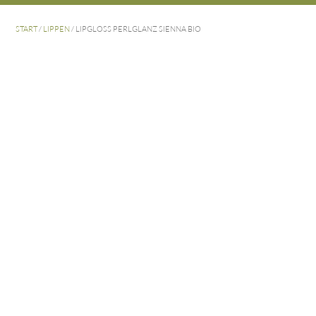
START
/
LIPPEN
/ LIPGLOSS PERLGLANZ SIENNA BIO