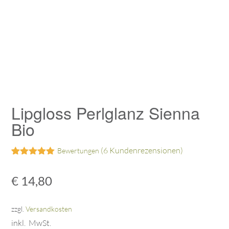
Lipgloss Perlglanz Sienna
Bio
(
6
Kundenrezensionen)
Bewertungen
Bewertet mit
5
5.00
von 5,
€
14,80
basierend
auf
Kundenbewertungen
zzgl.
Versandkosten
inkl. MwSt.