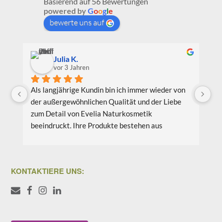
Basierend auf 56 Bewertungen
powered by
G
o
o
g
l
e
bewerte uns auf
Julia K.
vor 3 Jahren
Als langjährige Kundin bin ich immer wieder von 
Ic
der außergewöhnlichen Qualität und der Liebe 
Be
zum Detail von Evelia Naturkosmetik 
au
beeindruckt. Ihre Produkte bestehen aus 
Pr
hochwertigen natürlichen Inhaltsstoffen, die 
wi
nicht nur meine Haut verwöhnen, sondern auch 
Li
umweltfreundlich und nachhaltig sind. Meine 
bi
KONTAKTIERE UNS:
Lieblingsprodukte sind das Gesichtsöl Teebaum 
vo
Weide und das Aloe Vera Splash Bio.
Co
we
Ich schätze auch das Engagement von Evelia 
Wä
Naturkosmetikprodukte für Nachhaltigkeit und 
Ve