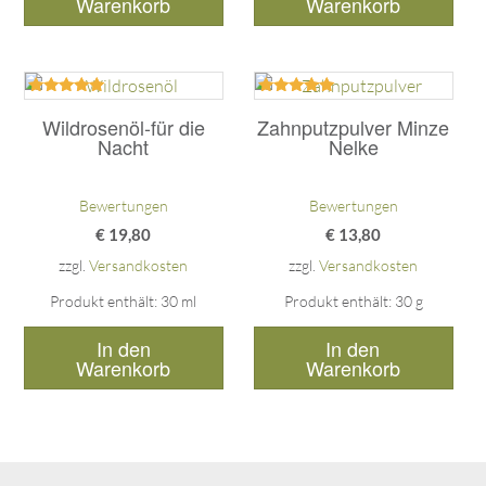
Warenkorb
Warenkorb
Bewertet
Bewertet
mit
mit
Wildrosenöl-für die
Zahnputzpulver Minze
5.00
5.00
Nacht
Nelke
von 5
von 5
Bewertungen
Bewertungen
€
19,80
€
13,80
zzgl.
Versandkosten
zzgl.
Versandkosten
Produkt enthält: 30
ml
Produkt enthält: 30
g
In den
In den
Warenkorb
Warenkorb