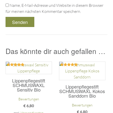
Name, E-Mail-Adresse und Website in diesem Browser
für meinen nächsten Kommentar speichern.
Das könnte dir auch gefallen …
Bewertet
Bewertet
mit
mit
4.75
5.00
Lippenpflegestift
von 5
von 5
SCHMUSWAXL
Lippenpflegestift
Sensitiv Bio
SCHMUSWAXL Kokos
Sanddorn Bio
Bewertungen
Bewertungen
€
6,80
€
6,80
zzgl.
Versandkosten