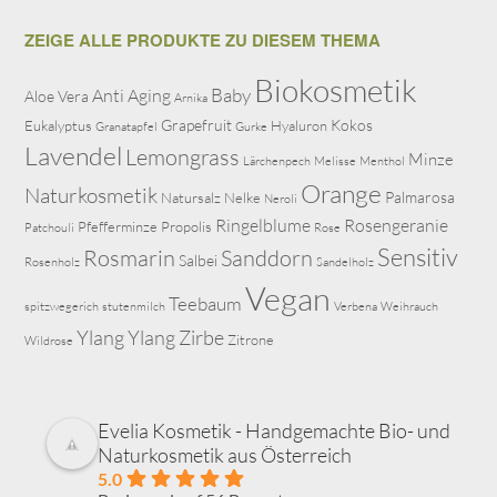
ZEIGE ALLE PRODUKTE ZU DIESEM THEMA
Biokosmetik
Baby
Anti Aging
Aloe Vera
Arnika
Grapefruit
Kokos
Eukalyptus
Hyaluron
Granatapfel
Gurke
Lavendel
Lemongrass
Minze
Lärchenpech
Melisse
Menthol
Orange
Naturkosmetik
Palmarosa
Natursalz
Nelke
Neroli
Ringelblume
Rosengeranie
Pfefferminze
Propolis
Patchouli
Rose
Sensitiv
Rosmarin
Sanddorn
Salbei
Rosenholz
Sandelholz
Vegan
Teebaum
spitzwegerich
stutenmilch
Verbena
Weihrauch
Ylang Ylang
Zirbe
Zitrone
Wildrose
Evelia Kosmetik - Handgemachte Bio- und
Naturkosmetik aus Österreich
5.0