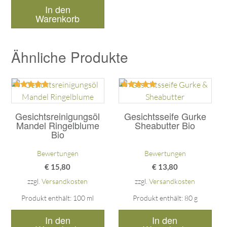
In den
Warenkorb
Ähnliche Produkte
Bewertet
Bewertet
mit
mit
5.00
5.00
Gesichtsreinigungsöl
Gesichtsseife Gurke
von 5
von 5
Mandel Ringelblume
Sheabutter Bio
Bio
Bewertungen
Bewertungen
€
15,80
€
13,80
zzgl.
Versandkosten
zzgl.
Versandkosten
Produkt enthält: 100
ml
Produkt enthält: 80
g
In den
In den