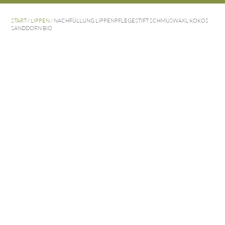
START
/
LIPPEN
/ NACHFÜLLUNG LIPPENPFLEGESTIFT SCHMUSWAXL KOKOS
SANDDORN BIO