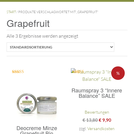
START
/ PRODUKTE VERSCHLAGWORTET MIT „GRAPEFRUIT“
Grapefruit
Alle 3 Ergebnisse werden angezeigt
%
Bewertet mit
Bewertet mit
5.00
5.00
von 5
von 5
Raumspray 3 “Innere
Balance” SALE
Bewertungen
€
13,80
€
9,90
Deocreme Minze
zzgl.
Versandkosten
Grapefruit Bio