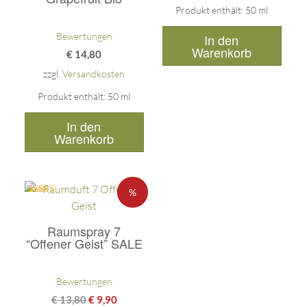
Produkt enthält: 50
ml
Bewertungen
In den
Warenkorb
€
14,80
zzgl.
Versandkosten
Produkt enthält: 50
ml
In den
Warenkorb
%
Bewertet mit
5.00
von 5
Raumspray 7
“Offener Geist” SALE
Bewertungen
€
13,80
€
9,90