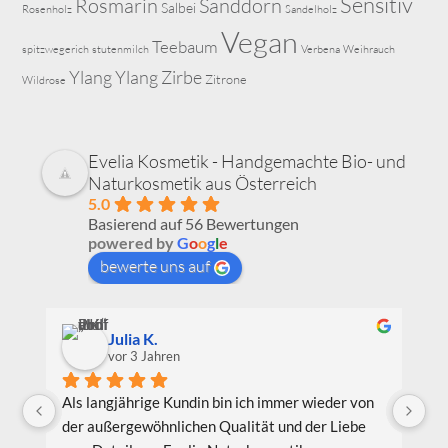
Sensitiv
Rosmarin
Sanddorn
Salbei
Rosenholz
Sandelholz
Vegan
Teebaum
spitzwegerich
stutenmilch
Verbena
Weihrauch
Ylang Ylang
Zirbe
Zitrone
Wildrose
Evelia Kosmetik - Handgemachte Bio- und
Naturkosmetik aus Österreich
5.0
Basierend auf 56 Bewertungen
powered by
G
o
o
g
l
e
bewerte uns auf
Julia K.
vor 3 Jahren
Als langjährige Kundin bin ich immer wieder von 
Ic
der außergewöhnlichen Qualität und der Liebe 
Be