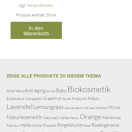
zzgl.
Versandkosten
Produkt enthält: 50
ml
In den
Warenkorb
ZEIGE ALLE PRODUKTE ZU DIESEM THEMA
Biokosmetik
Baby
Anti Aging
Aloe Vera
Arnika
Grapefruit
Kokos
Eukalyptus
Hyaluron
Granatapfel
Gurke
Lavendel
Lemongrass
Minze
Lärchenpech
Melisse
Menthol
Orange
Naturkosmetik
Palmarosa
Natursalz
Nelke
Neroli
Ringelblume
Rosengeranie
Pfefferminze
Propolis
Patchouli
Rose