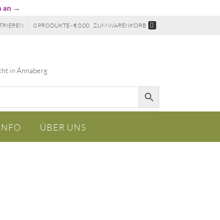
n an →
TRIEREN
0 PRODUKTE - € 0,00
ZUM WARENKORB
cht in Annaberg
INFO
ÜBER UNS