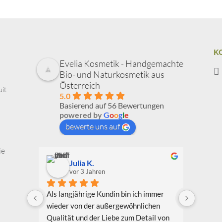
K
Evelia Kosmetik - Handgemachte
Bio- und Naturkosmetik aus
Österreich
uit
5.0
Basierend auf 56 Bewertungen
powered by
G
o
o
g
l
e
bewerte uns auf
ie
Julia K.
vor 3 Jahren
Als langjährige Kundin bin ich immer 
Ich bin
wieder von der außergewöhnlichen 
Bekannt
Qualität und der Liebe zum Detail von 
Evelia