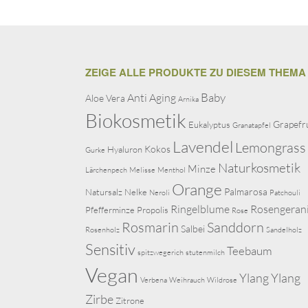
ZEIGE ALLE PRODUKTE ZU DIESEM THEMA
Baby
Anti Aging
Aloe Vera
Arnika
Biokosmetik
Grapefr
Eukalyptus
Granatapfel
Lavendel
Lemongrass
Kokos
Hyaluron
Gurke
Naturkosmetik
Minze
Lärchenpech
Melisse
Menthol
Orange
Palmarosa
Natursalz
Nelke
Neroli
Patchouli
Ringelblume
Rosengeran
Pfefferminze
Propolis
Rose
Rosmarin
Sanddorn
Salbei
Rosenholz
Sandelholz
Sensitiv
Teebaum
spitzwegerich
stutenmilch
Vegan
Ylang Ylang
Verbena
Weihrauch
Wildrose
Zirbe
Zitrone