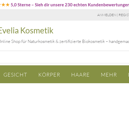
★★★
5,0 Sterne
– Sieh dir unsere 230 echten Kundenbewertunge
ANMELDEN | REGIS
Evelia Kosmetik
nline Shop für Naturkosmetik & zertifizierte Biokosmetik – handgema
GESICHT
KÖRPER
HAARE
MEHR