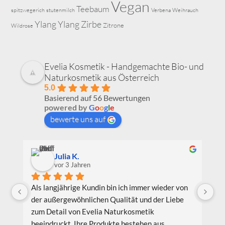
Vegan
Teebaum
spitzwegerich
stutenmilch
Verbena
Weihrauch
Ylang Ylang
Zirbe
Zitrone
Wildrose
Evelia Kosmetik - Handgemachte Bio- und
Naturkosmetik aus Österreich
5.0
Basierend auf 56 Bewertungen
powered by
G
o
o
g
l
e
bewerte uns auf
Julia K.
vor 3 Jahren
Als langjährige Kundin bin ich immer wieder von 
Ic
der außergewöhnlichen Qualität und der Liebe 
Be
zum Detail von Evelia Naturkosmetik 
au
beeindruckt. Ihre Produkte bestehen aus 
Pr