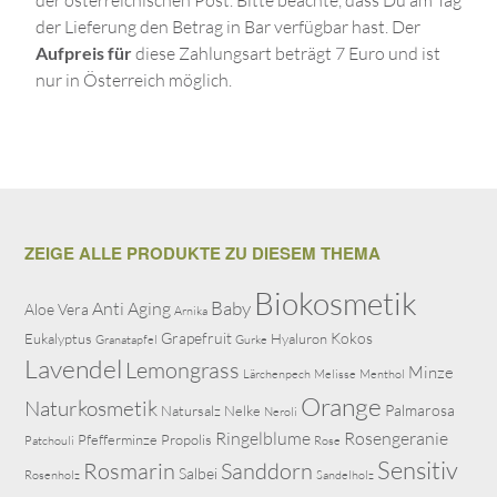
der österreichischen Post. Bitte beachte, dass Du am Tag
der Lieferung den Betrag in Bar verfügbar hast. Der
Aufpreis für
diese Zahlungsart beträgt 7 Euro und ist
nur in Österreich möglich.
ZEIGE ALLE PRODUKTE ZU DIESEM THEMA
Biokosmetik
Baby
Anti Aging
Aloe Vera
Arnika
Grapefruit
Kokos
Eukalyptus
Hyaluron
Granatapfel
Gurke
Lavendel
Lemongrass
Minze
Lärchenpech
Melisse
Menthol
Orange
Naturkosmetik
Palmarosa
Natursalz
Nelke
Neroli
Ringelblume
Rosengeranie
Pfefferminze
Propolis
Patchouli
Rose
Sensitiv
Rosmarin
Sanddorn
Salbei
Rosenholz
Sandelholz