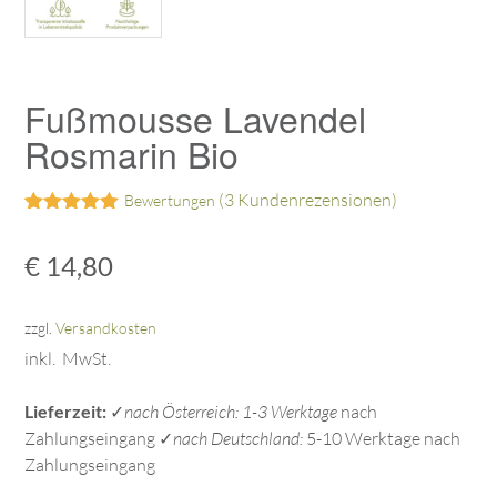
Fußmousse Lavendel
Rosmarin Bio
(
3
Kundenrezensionen)
Bewertungen
Bewertet mit
3
5.00
von 5,
€
14,80
basierend
auf
Kundenbewertungen
zzgl.
Versandkosten
inkl. MwSt.
Lieferzeit:
✓
nach Österreich: 1-3 Werktage
nach
Zahlungseingang ✓
nach Deutschland:
5-10 Werktage nach
Zahlungseingang