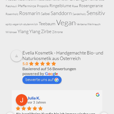
Ringelblume
Rosengeranie
Pfefferminze
Propolis
Patchouli
Rose
Sensitiv
Rosmarin
Sanddorn
Salbei
Rosenholz
Sandelholz
Vegan
Teebaum
spitzwegerich
stutenmilch
Verbena
Weihrauch
Ylang Ylang
Zirbe
Zitrone
Wildrose
Evelia Kosmetik - Handgemachte Bio- und
Naturkosmetik aus Österreich
5.0
Basierend auf 56 Bewertungen
powered by
G
o
o
g
l
e
bewerte uns auf
Iris Bachler
vor 3 Jahren
n 
Ich bin durch einen Empfehlung im 
I