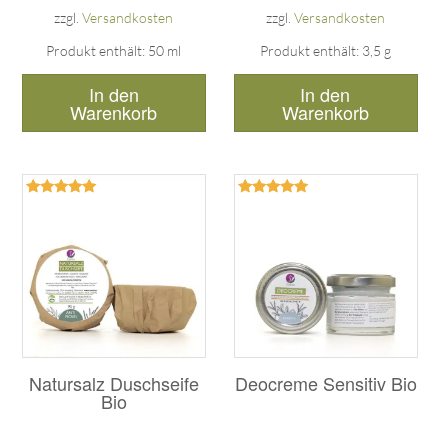
zzgl.
Versandkosten
zzgl.
Versandkosten
Produkt enthält: 50
ml
Produkt enthält: 3,5
g
In den
In den
Warenkorb
Warenkorb
Bewertet
Bewertet
mit
mit
5.00
5.00
von 5
von 5
Natursalz Duschseife
Deocreme Sensitiv Bio
Bio