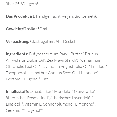
über 25 °C lagern!
Das Produkt ist:
handgemacht, vegan, Biokosmetik
Gewicht/Größe:
50 ml
Verpackung:
Glastiegel mit Alu-Deckel
Ingredients:
Butyrospermum Parkii Butter*, Prunus
Amygdalus Dulcis Oil*, Zea Mays Starch*, Rosmarinus
Officinalis Leaf Oil*, Lavandula Angustifolia Oil*, Linalool*,
Tocopherol, Helianthus Annuus Seed Oil, Limonene*,
Geraniol*, Eugenol*
*Bio
Inhaltsstoffe:
Sheabutter*, Mandelöl*, Maisstärke*,
ätherisches Rosmarinöl*, ätherisches Lavendelöl*,
Linalool**, Vitamin E, Sonnenblumenöl, Limonene**,
Geraniol**, Eugenol**