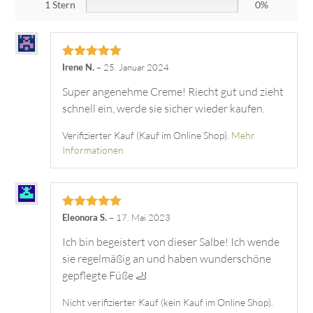
1 Stern
0%
Bewertet mit
Irene N.
–
25. Januar 2024
5
von 5
Super angenehme Creme! Riecht gut und zieht
schnell ein, werde sie sicher wieder kaufen.
Verifizierter Kauf (Kauf im Online Shop).
Mehr
Informationen
Bewertet mit
Eleonora S.
–
17. Mai 2023
5
von 5
Ich bin begeistert von dieser Salbe! Ich wende
sie regelmäßig an und haben wunderschöne
gepflegte Füße 🦶
Nicht verifizierter Kauf (kein Kauf im Online Shop).