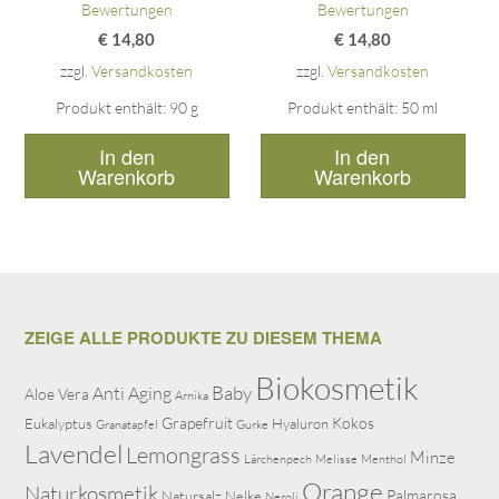
Bewertungen
Bewertungen
€
14,80
€
14,80
zzgl.
Versandkosten
zzgl.
Versandkosten
Produkt enthält: 90
g
Produkt enthält: 50
ml
In den
In den
Warenkorb
Warenkorb
ZEIGE ALLE PRODUKTE ZU DIESEM THEMA
Biokosmetik
Baby
Anti Aging
Aloe Vera
Arnika
Grapefruit
Kokos
Eukalyptus
Hyaluron
Granatapfel
Gurke
Lavendel
Lemongrass
Minze
Lärchenpech
Melisse
Menthol
Orange
Naturkosmetik
Palmarosa
Natursalz
Nelke
Neroli