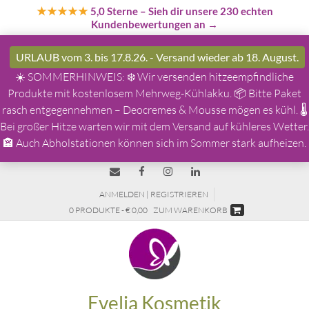
★★★★★
5,0 Sterne
– Sieh dir unsere 230 echten
Kundenbewertungen an →
URLAUB vom 3. bis 17.8.26. - Versand wieder ab 18. August.
☀️ SOMMERHINWEIS: ❄️ Wir versenden hitzeempfindliche
Produkte mit kostenlosem Mehrweg-Kühlakku. 📦 Bitte Paket
rasch entgegennehmen – Deocremes & Mousse mögen es kühl. 🌡️
Bei großer Hitze warten wir mit dem Versand auf kühleres Wetter.
🏤 Auch Abholstationen können sich im Sommer stark aufheizen.
ANMELDEN | REGISTRIEREN
0 PRODUKTE - € 0,00
ZUM WARENKORB
Evelia Kosmetik