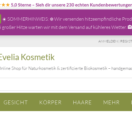
★★★
5,0 Sterne
– Sieh dir unsere 230 echten Kundenbewertunge
☀️ SOMMERHINWEIS: ❄️ Wir versenden hitzeempfindliche Produ
großer Hitze warten wir mit dem Versand auf kühleres Wetter. 
ANMELDEN | REGIS
Evelia Kosmetik
nline Shop für Naturkosmetik & zertifizierte Biokosmetik – handgema
GESICHT
KÖRPER
HAARE
MEHR