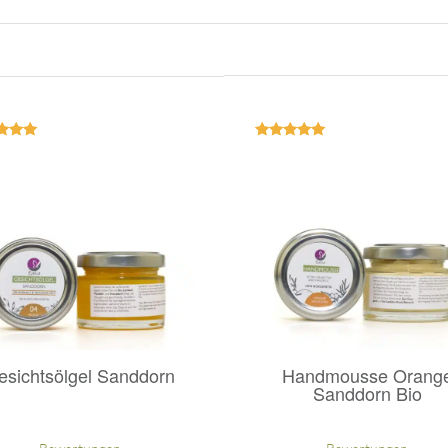
ertet
Bewertet
mit
mit
.00
5.00
on 5
von 5
esichtsölgel Sanddorn
Handmousse Orang
Sanddorn Bio