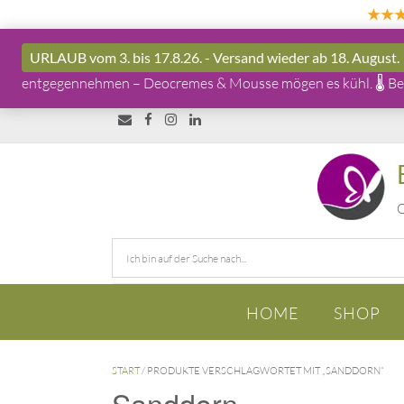
★★
URLAUB vom 3. bis 17.8.26. - Versand wieder ab 18. August.
entgegennehmen – Deocremes & Mousse mögen es kühl. 🌡️ Bei 
O
HOME
SHOP
START
/ PRODUKTE VERSCHLAGWORTET MIT „SANDDORN“
Sanddorn