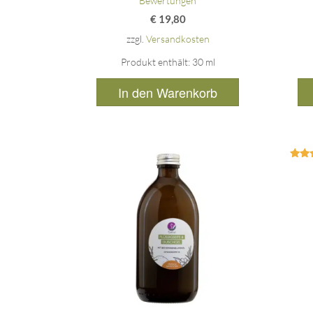
Bewertungen
€
19,80
zzgl.
Versandkosten
Produkt enthält: 30
ml
In den Warenkorb
Bew
5
v