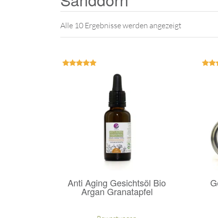
Alle 10 Ergebnisse werden angezeigt
Bewertet
Bew
mit
5.00
5
von 5
v
Anti Aging Gesichtsöl Bio
G
Argan Granatapfel