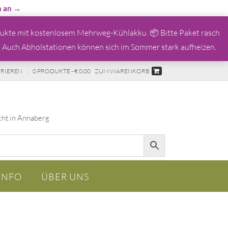
n an →
kte mit kostenlosem Mehrweg-Kühlakku. 📦 Bitte Paket rasch
 Auch Abholstationen können sich im Sommer stark aufheizen.
TRIEREN
0 PRODUKTE - € 0,00
ZUM WARENKORB
cht in Annaberg
INFO
ÜBER UNS