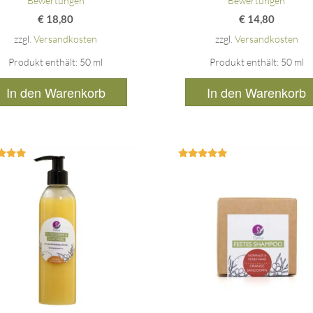
Bewertungen
Bewertungen
€
18,80
€
14,80
zzgl.
Versandkosten
zzgl.
Versandkosten
Produkt enthält: 50
ml
Produkt enthält: 50
ml
In den Warenkorb
In den Warenkorb
ertet
Bewertet
mit
mit
.00
5.00
on 5
von 5