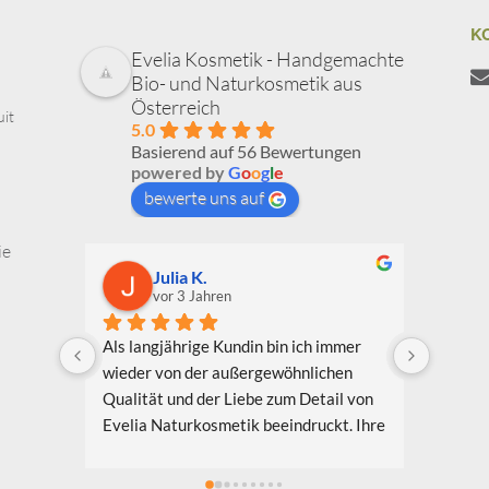
K
Evelia Kosmetik - Handgemachte
Bio- und Naturkosmetik aus
Österreich
uit
5.0
Basierend auf 56 Bewertungen
powered by
G
o
o
g
l
e
bewerte uns auf
ie
Julia K.
vor 3 Jahren
Als langjährige Kundin bin ich immer 
Ich bin
wieder von der außergewöhnlichen 
Bekannt
Qualität und der Liebe zum Detail von 
Evelia
Evelia Naturkosmetik beeindruckt. Ihre 
schon e
Produkte bestehen aus hochwertigen 
bin beg
natürlichen Inhaltsstoffen, die nicht nur 
entwick