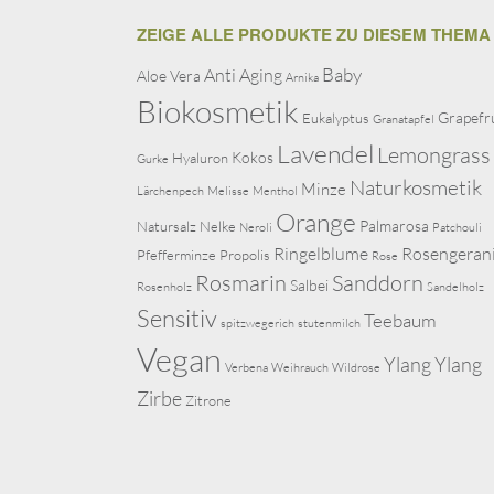
ZEIGE ALLE PRODUKTE ZU DIESEM THEMA
Baby
Anti Aging
Aloe Vera
Arnika
Biokosmetik
Grapefr
Eukalyptus
Granatapfel
Lavendel
Lemongrass
Kokos
Hyaluron
Gurke
Naturkosmetik
Minze
Lärchenpech
Melisse
Menthol
Orange
Palmarosa
Natursalz
Nelke
Neroli
Patchouli
Ringelblume
Rosengeran
Pfefferminze
Propolis
Rose
Rosmarin
Sanddorn
Salbei
Rosenholz
Sandelholz
Sensitiv
Teebaum
spitzwegerich
stutenmilch
Vegan
Ylang Ylang
Verbena
Weihrauch
Wildrose
Zirbe
Zitrone