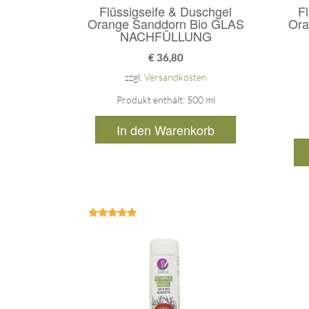
Flüssigseife & Duschgel
F
Orange Sanddorn Bio GLAS
Ora
NACHFÜLLUNG
€
36,80
zzgl.
Versandkosten
Produkt enthält: 500
ml
In den Warenkorb
Bewertet
mit
5.00
von 5