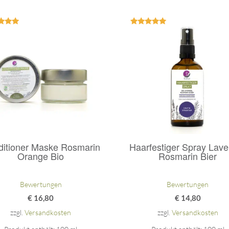
ertet
Bewertet
mit
mit
.00
5.00
on 5
von 5
itioner Maske Rosmarin
Haarfestiger Spray Lave
Orange Bio
Rosmarin Bier
Bewertungen
Bewertungen
€
16,80
€
14,80
zzgl.
Versandkosten
zzgl.
Versandkosten