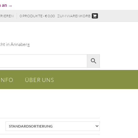
n an →
TRIEREN
0 PRODUKTE - € 0,00
ZUM WARENKORB
cht in Annaberg
INFO
ÜBER UNS