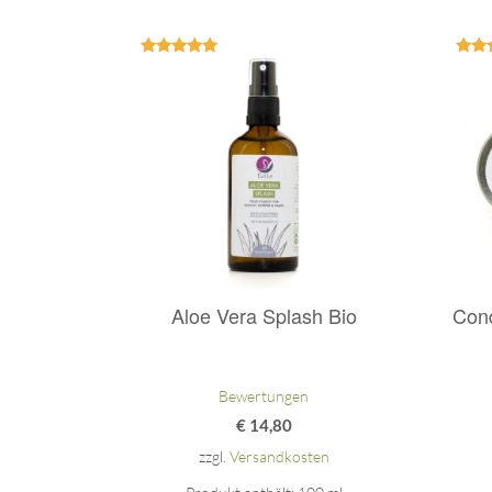
Bewertet
Bew
mit
5.00
5
von 5
v
Aloe Vera Splash Bio
Cond
Bewertungen
€
14,80
zzgl.
Versandkosten