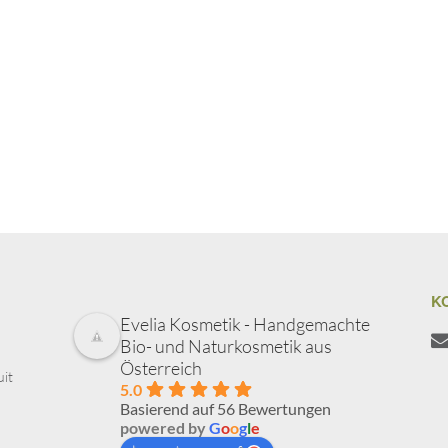
K
Evelia Kosmetik - Handgemachte
Bio- und Naturkosmetik aus
Österreich
uit
5.0
Basierend auf 56 Bewertungen
powered by
G
o
o
g
l
e