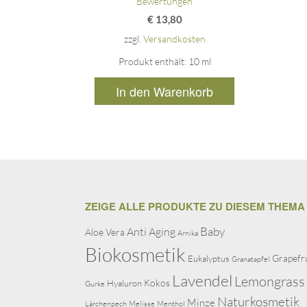
Bewertungen
€
13,80
zzgl.
Versandkosten
Produkt enthält: 10
ml
In den Warenkorb
ZEIGE ALLE PRODUKTE ZU DIESEM THEMA
Baby
Anti Aging
Aloe Vera
Arnika
Biokosmetik
Grapefr
Eukalyptus
Granatapfel
Lavendel
Lemongrass
Kokos
Hyaluron
Gurke
Naturkosmetik
Minze
Lärchenpech
Melisse
Menthol