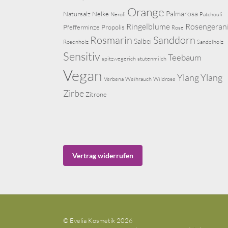
Orange
Palmarosa
Natursalz
Nelke
Neroli
Patchouli
Ringelblume
Rosengeran
Pfefferminze
Propolis
Rose
Rosmarin
Sanddorn
Salbei
Rosenholz
Sandelholz
Sensitiv
Teebaum
spitzwegerich
stutenmilch
Vegan
Ylang Ylang
Verbena
Weihrauch
Wildrose
Zirbe
Zitrone
Vertrag widerrufen
© Evelia Kosmetik 2026