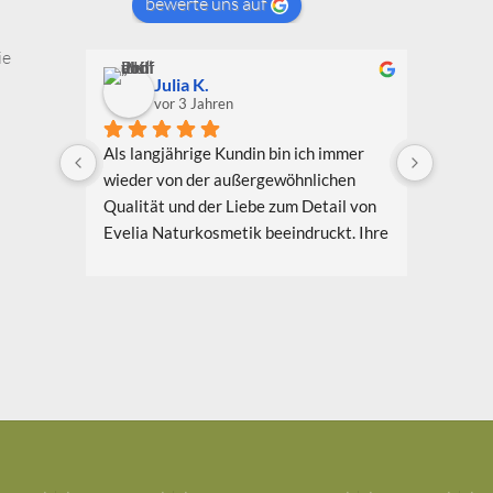
bewerte uns auf
ie
Julia K.
vor 3 Jahren
Als langjährige Kundin bin ich immer 
Ich bin
wieder von der außergewöhnlichen 
Bekannt
Qualität und der Liebe zum Detail von 
Evelia
Evelia Naturkosmetik beeindruckt. Ihre 
schon e
Produkte bestehen aus hochwertigen 
bin beg
natürlichen Inhaltsstoffen, die nicht nur 
entwick
meine Haut verwöhnen, sondern auch 
den Pro
umweltfreundlich und nachhaltig sind. 
Herstel
Meine Lieblingsprodukte sind das 
transpo
Gesichtsöl Teebaum Weide und das 
den fe
Aloe Vera Splash Bio.
in Cond
vielen 
Ich schätze auch das Engagement von 
nur au