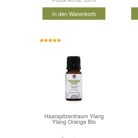
Produkt enthält: 100
ml
In den Warenkorb
Bewertet
mit
5.00
von 5
Haarspitzentraum Ylang
Ylang Orange Bio