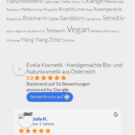
Orange
Naturkosmetik
Palmarosa
Natursalz
Nelke
Neroli
Ringelblume
Rosengeranie
Pfefferminze
Propolis
Patchouli
Rose
Sensitiv
Rosmarin
Sanddorn
Salbei
Rosenholz
Sandelholz
Vegan
Teebaum
spitzwegerich
stutenmilch
Verbena
Weihrauch
Ylang Ylang
Zirbe
Zitrone
Wildrose
Evelia Kosmetik - Handgemachte Bio- und
Naturkosmetik aus Österreich
5.0
Basierend auf 56 Bewertungen
powered by
G
o
o
g
l
e
bewerte uns auf
Julia K.
vor 3 Jahren