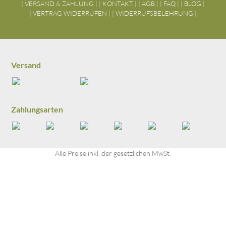
| VERSAND & ZAHLUNG |
| KONTAKT |
| AGB |
| FAQ |
| BLOG |
schönen Produkte von Evelia in meinem 
| VERTRAG WIDERRUFEN |
| WIDERRUFSBELEHRUNG |
Badezimmer sehe und meine Haut damit 
verwöhnen kann. Alles in allem kann ich Evelia 
wärmstens empfehlen. Sie bieten nicht nur 
wunderbare Produkte, sondern stehen auch für 
Versand
Ethik, Qualität und Kundenzufriedenheit. Zu 
guter Letzt sammle ich sogar noch Karma-
Punkte, weil ich ein regionales 
Familienunternehmen aus dem Lammertal 
Zahlungsarten
unterstütze. :)
Alle Preise inkl. der gesetzlichen MwSt.