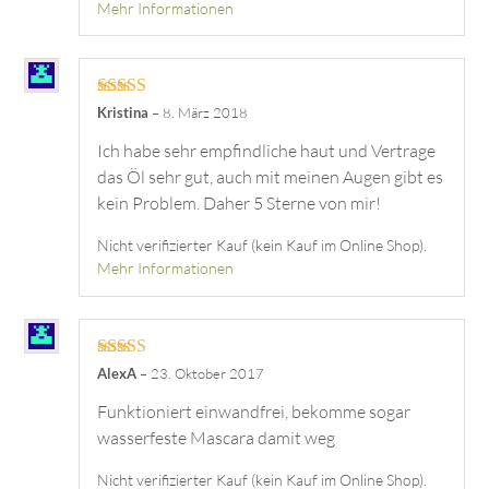
Mehr Informationen
Bewertet mit
Kristina
–
8. März 2018
5
von 5
Ich habe sehr empfindliche haut und Vertrage
das Öl sehr gut, auch mit meinen Augen gibt es
kein Problem. Daher 5 Sterne von mir!
Nicht verifizierter Kauf (kein Kauf im Online Shop).
Mehr Informationen
Bewertet mit
AlexA
–
23. Oktober 2017
5
von 5
Funktioniert einwandfrei, bekomme sogar
wasserfeste Mascara damit weg
Nicht verifizierter Kauf (kein Kauf im Online Shop).