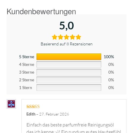
5,0
Basierend auf 8 Rezensionen
5 Sterne
100%
4 Sterne
0%
3 Sterne
0%
2 Sterne
0%
1 Stern
0%
Bewertet mit
Edith
–
27. Februar 2026
5
von 5
Einfach das beste parfumfreie Reinigungsöl
das ich kenne :-)! Ein rundum gutes Hautgefühl