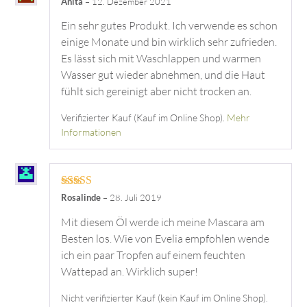
Anita
–
12. Dezember 2021
Ein sehr gutes Produkt. Ich verwende es schon
einige Monate und bin wirklich sehr zufrieden.
Es lässt sich mit Waschlappen und warmen
Wasser gut wieder abnehmen, und die Haut
fühlt sich gereinigt aber nicht trocken an.
Verifizierter Kauf (Kauf im Online Shop).
Mehr
Informationen
Bewertet mit
Rosalinde
–
28. Juli 2019
5
von 5
Mit diesem Öl werde ich meine Mascara am
Besten los. Wie von Evelia empfohlen wende
ich ein paar Tropfen auf einem feuchten
Wattepad an. Wirklich super!
Nicht verifizierter Kauf (kein Kauf im Online Shop).