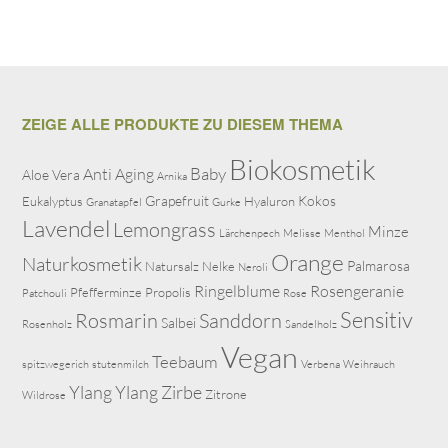
ZEIGE ALLE PRODUKTE ZU DIESEM THEMA
Biokosmetik
Baby
Anti Aging
Aloe Vera
Arnika
Grapefruit
Kokos
Eukalyptus
Hyaluron
Granatapfel
Gurke
Lavendel
Lemongrass
Minze
Lärchenpech
Melisse
Menthol
Orange
Naturkosmetik
Palmarosa
Natursalz
Nelke
Neroli
Ringelblume
Rosengeranie
Pfefferminze
Propolis
Patchouli
Rose
Sensitiv
Rosmarin
Sanddorn
Salbei
Rosenholz
Sandelholz
Vegan
Teebaum
spitzwegerich
stutenmilch
Verbena
Weihrauch
Ylang Ylang
Zirbe
Zitrone
Wildrose