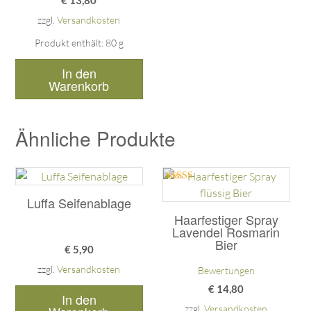
€
13,80
zzgl.
Versandkosten
Produkt enthält: 80
g
In den
Warenkorb
Ähnliche Produkte
Bewertet mit
5.00
Luffa Seifenablage
von 5
Haarfestiger Spray
Lavendel Rosmarin
Bier
€
5,90
zzgl.
Versandkosten
Bewertungen
€
14,80
In den
zzgl.
Versandkosten