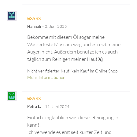
Bewertet mit
Hannah
–
2. Juni 2025
5
von 5
Bekomme mit diesem Öl sogar meine
Wasserfeste Mascara weg und es reizt meine
Augen nicht. Außerdem benutze ich es auch
täglich zum Reinigen meiner Haut🤗
Nicht verifizierter Kauf (kein Kauf im Online Shop).
Mehr Informationen
Bewertet mit
Petra L.
–
11. Juni 2024
5
von 5
Einfach unglaublich was dieses Reinigungsöl
kann!!
Ich verwende es erst seit kurzer Zeit und