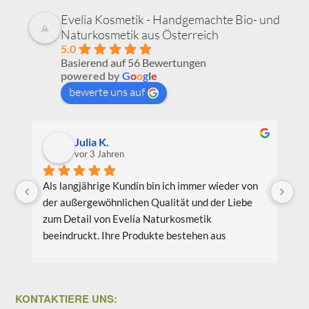
Evelia Kosmetik - Handgemachte Bio- und
Naturkosmetik aus Österreich
5.0
Basierend auf 56 Bewertungen
powered by
G
o
o
g
l
e
bewerte uns auf
Julia K.
vor 3 Jahren
Als langjährige Kundin bin ich immer wieder von 
Ic
der außergewöhnlichen Qualität und der Liebe 
Be
zum Detail von Evelia Naturkosmetik 
au
beeindruckt. Ihre Produkte bestehen aus 
Pr
hochwertigen natürlichen Inhaltsstoffen, die 
wi
nicht nur meine Haut verwöhnen, sondern auch 
Li
umweltfreundlich und nachhaltig sind. Meine 
bi
KONTAKTIERE UNS:
Lieblingsprodukte sind das Gesichtsöl Teebaum 
vo