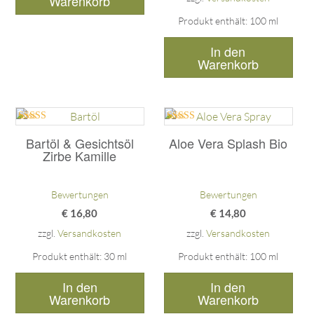
Warenkorb
Produkt enthält: 100
ml
In den
Warenkorb
Bewertet mit
Bewertet mit
5.00
5.00
Bartöl & Gesichtsöl
Aloe Vera Splash Bio
von 5
von 5
Zirbe Kamille
Bewertungen
Bewertungen
€
16,80
€
14,80
zzgl.
Versandkosten
zzgl.
Versandkosten
Produkt enthält: 30
ml
Produkt enthält: 100
ml
In den
In den
Warenkorb
Warenkorb