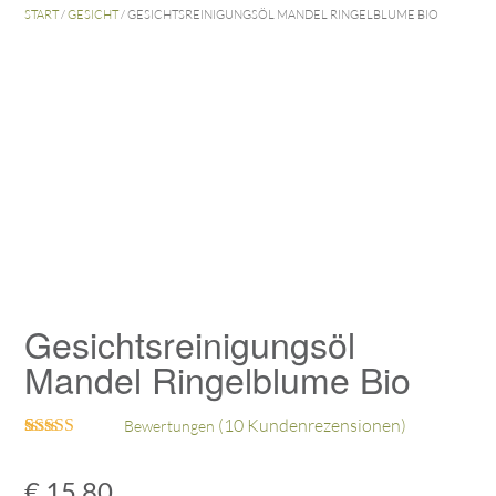
START
/
GESICHT
/ GESICHTSREINIGUNGSÖL MANDEL RINGELBLUME BIO
Gesichtsreinigungsöl
Mandel Ringelblume Bio
(
10
Kundenrezensionen)
Bewertungen
Bewertet mit
8
5.00
von 5,
€
15,80
basierend auf