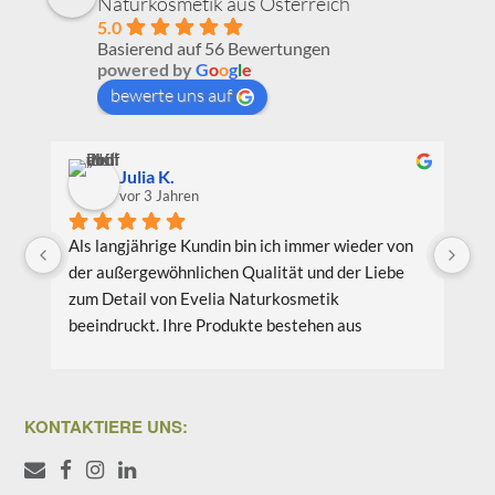
Naturkosmetik aus Österreich
5.0
Basierend auf 56 Bewertungen
powered by
G
o
o
g
l
e
bewerte uns auf
Julia K.
vor 3 Jahren
Als langjährige Kundin bin ich immer wieder von 
Ic
der außergewöhnlichen Qualität und der Liebe 
Be
zum Detail von Evelia Naturkosmetik 
au
beeindruckt. Ihre Produkte bestehen aus 
Pr
hochwertigen natürlichen Inhaltsstoffen, die 
wi
nicht nur meine Haut verwöhnen, sondern auch 
Li
umweltfreundlich und nachhaltig sind. Meine 
bi
KONTAKTIERE UNS:
Lieblingsprodukte sind das Gesichtsöl Teebaum 
vo
Weide und das Aloe Vera Splash Bio.
Co
we