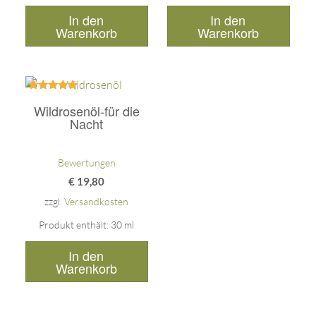
In den
In den
Warenkorb
Warenkorb
Bewertet
Wildrosenöl-für die
mit
5.00
Nacht
von 5
Bewertungen
€
19,80
zzgl.
Versandkosten
Produkt enthält: 30
ml
In den
Warenkorb