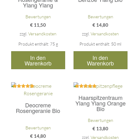
Ylang Ylang
Bewertungen
Bewertungen
€
11,50
€
14,80
zzgl.
Versandkosten
zzgl.
Versandkosten
Produkt enthält: 75
g
Produkt enthält: 50
ml
In den
In den
Warenkorb
Warenkorb
Bewertet
Bewertet
Haarspitzentraum
mit
mit
5.00
5.00
Ylang Ylang Orange
Deocreme
von 5
von 5
Bio
Rosengeranie Bio
Bewertungen
Bewertungen
€
13,80
€
14,80
zzgl.
Versandkosten