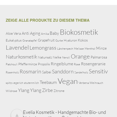
ZEIGE ALLE PRODUKTE ZU DIESEM THEMA
Biokosmetik
Baby
Anti Aging
Aloe Vera
Arnika
Grapefruit
Kokos
Eukalyptus
Hyaluron
Granatapfel
Gurke
Lavendel
Lemongrass
Minze
Lärchenpech
Melisse
Menthol
Orange
Naturkosmetik
Palmarosa
Natursalz
Nelke
Neroli
Ringelblume
Rosengeranie
Pfefferminze
Propolis
Patchouli
Rose
Sensitiv
Rosmarin
Sanddorn
Salbei
Rosenholz
Sandelholz
Vegan
Teebaum
spitzwegerich
stutenmilch
Verbena
Weihrauch
Ylang Ylang
Zirbe
Zitrone
Wildrose
Evelia Kosmetik - Handgemachte Bio- und