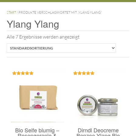
START
/ PRODUKTE VERSCHLAGWORTET MIT „YLANG YLANG“
Ylang Ylang
Alle 7 Ergebnisse werden angezeigt
Bewertet
Bewertet
mit
mit
5.00
5.00
von 5
von 5
Bio Seife blumig –
Dirndl Deocreme
Rosengeranie &
Benzoe Ylang Bio