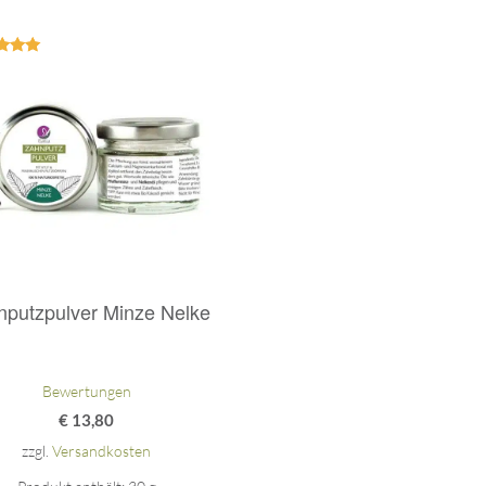
ertet
mit
.00
on 5
nputzpulver Minze Nelke
Bewertungen
€
13,80
zzgl.
Versandkosten