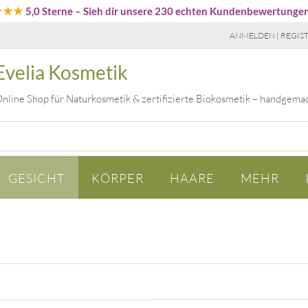
★★★
5,0 Sterne
– Sieh dir unsere 230 echten Kundenbewertunge
ANMELDEN | REGIS
Evelia Kosmetik
nline Shop für Naturkosmetik & zertifizierte Biokosmetik – handgema
GESICHT
KÖRPER
HAARE
MEHR