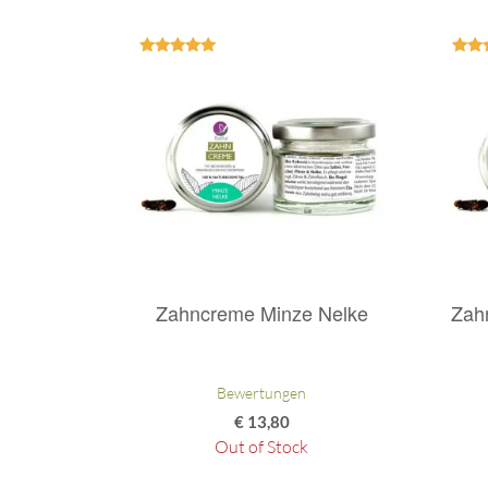
Bewertet
Bew
mit
5.00
5
von 5
v
Zahncreme Minze Nelke
Zah
Bewertungen
€
13,80
Out of Stock