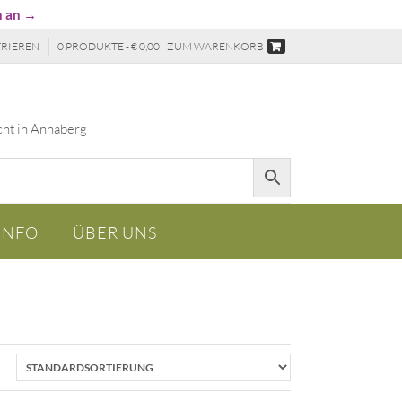
n an →
TRIEREN
0 PRODUKTE - € 0,00
ZUM WARENKORB
cht in Annaberg
INFO
ÜBER UNS