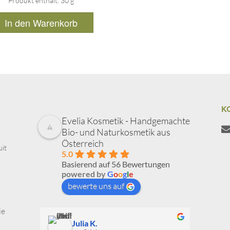
Produkt enthält: 30
g
In den Warenkorb
K
Evelia Kosmetik - Handgemachte
Bio- und Naturkosmetik aus
Österreich
uit
5.0
Basierend auf 56 Bewertungen
powered by
G
o
o
g
l
e
bewerte uns auf
ie
Julia K.