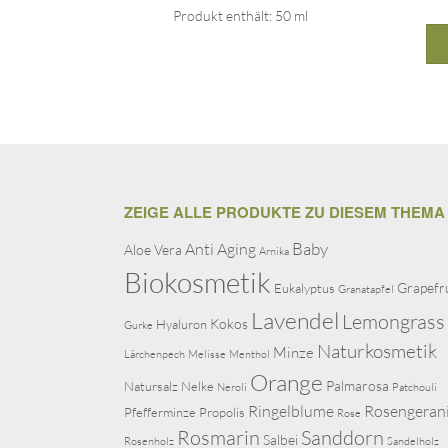
Produkt enthält: 50
ml
ZEIGE ALLE PRODUKTE ZU DIESEM THEMA
Baby
Anti Aging
Aloe Vera
Arnika
Biokosmetik
Grapefr
Eukalyptus
Granatapfel
Lavendel
Lemongrass
Kokos
Hyaluron
Gurke
Naturkosmetik
Minze
Lärchenpech
Melisse
Menthol
Orange
Palmarosa
Natursalz
Nelke
Neroli
Patchouli
Ringelblume
Rosengeran
Pfefferminze
Propolis
Rose
Rosmarin
Sanddorn
Salbei
Rosenholz
Sandelholz