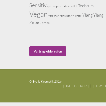
Sensitiv
Teebaum
spitzwegerich
stutenmilch
Vegan
Ylang Ylang
Verbena
Weihrauch
Wildrose
Zirbe
Zitrone
Vertrag widerrufen
© Evelia Kosmetik 2026
| DATENSCHUTZ |
| NEWSL