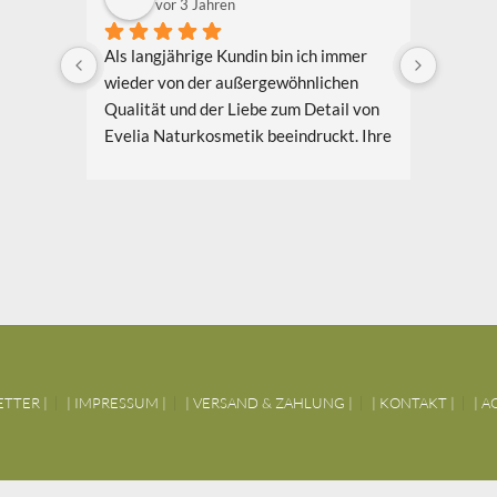
vor 3 Jahren
Als langjährige Kundin bin ich immer 
Ich bin
wieder von der außergewöhnlichen 
Bekannt
Qualität und der Liebe zum Detail von 
Evelia
Evelia Naturkosmetik beeindruckt. Ihre 
schon e
Produkte bestehen aus hochwertigen 
bin beg
natürlichen Inhaltsstoffen, die nicht nur 
entwick
meine Haut verwöhnen, sondern auch 
den Pro
umweltfreundlich und nachhaltig sind. 
Herstel
Meine Lieblingsprodukte sind das 
transpo
Gesichtsöl Teebaum Weide und das 
den fe
Aloe Vera Splash Bio.
in Cond
vielen 
Ich schätze auch das Engagement von 
nur au
Evelia Naturkosmetikprodukte für 
Preis-L
ETTER |
| IMPRESSUM |
| VERSAND & ZAHLUNG |
| KONTAKT |
| A
Nachhaltigkeit und Umweltschutz. Sie 
Evelia 
setzen sich aktiv dafür ein, ihre 
Produkt
Verpackungen zu minimieren und 