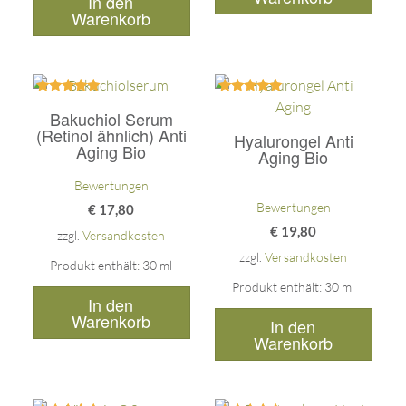
In den
Warenkorb
Bewertet
Bewertet
Bakuchiol Serum
mit
mit
5.00
5.00
(Retinol ähnlich) Anti
Hyalurongel Anti
von 5
von 5
Aging Bio
Aging Bio
Bewertungen
Bewertungen
€
17,80
€
19,80
zzgl.
Versandkosten
zzgl.
Versandkosten
Produkt enthält: 30
ml
Produkt enthält: 30
ml
In den
Warenkorb
In den
Warenkorb