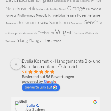
Minze
Lärchenpech
Melisse
Menthol
Orange
Naturkosmetik
Palmarosa
Natursalz
Nelke
Neroli
Ringelblume
Rosengeranie
Pfefferminze
Propolis
Patchouli
Rose
Sensitiv
Rosmarin
Sanddorn
Salbei
Rosenholz
Sandelholz
Vegan
Teebaum
spitzwegerich
stutenmilch
Verbena
Weihrauch
Ylang Ylang
Zirbe
Zitrone
Wildrose
Evelia Kosmetik - Handgemachte Bio- und
Naturkosmetik aus Österreich
5.0
Basierend auf 56 Bewertungen
powered by
G
o
o
g
l
e
bewerte uns auf
Julia K.
vor 3 Jahren