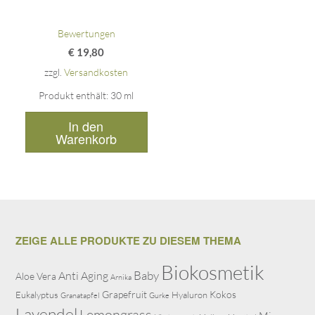
Bewertungen
€
19,80
zzgl.
Versandkosten
Produkt enthält: 30
ml
In den
Warenkorb
ZEIGE ALLE PRODUKTE ZU DIESEM THEMA
Biokosmetik
Baby
Anti Aging
Aloe Vera
Arnika
Grapefruit
Kokos
Eukalyptus
Hyaluron
Granatapfel
Gurke
Lavendel
Lemongrass