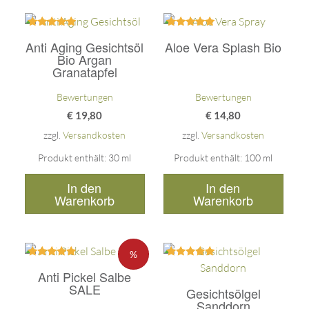
Bewertet
Bewertet
Anti Aging Gesichtsöl
Aloe Vera Splash Bio
mit
mit
5.00
5.00
Bio Argan
von 5
von 5
Granatapfel
Bewertungen
Bewertungen
€
19,80
€
14,80
zzgl.
Versandkosten
zzgl.
Versandkosten
Produkt enthält: 30
ml
Produkt enthält: 100
ml
In den
In den
Warenkorb
Warenkorb
%
Bewertet
Bewertet
Anti Pickel Salbe
mit
mit
5.00
5.00
SALE
Gesichtsölgel
von 5
von 5
Sanddorn