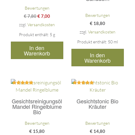
Bewertungen
Bewertungen
€
7,80
€
7,00
€
18,80
zzgl.
Versandkosten
zzgl.
Versandkosten
Produkt enthält: 5
g
Produkt enthält: 50
ml
In den
Warenkorb
In den
Warenkorb
Bewertet
Bewertet
mit
mit
5.00
5.00
Gesichtsreinigungsöl
Gesichtstonic Bio
von 5
von 5
Mandel Ringelblume
Kräuter
Bio
Bewertungen
Bewertungen
€
15,80
€
14,80