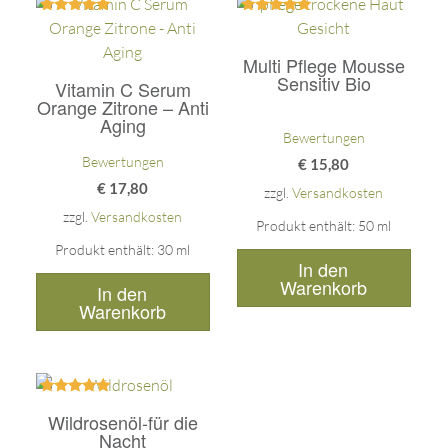
Bewertet
Bewertet
mit
mit
5.00
5.00
Multi Pflege Mousse
von 5
von 5
Sensitiv Bio
Vitamin C Serum
Orange Zitrone – Anti
Aging
Bewertungen
Bewertungen
€
15,80
€
17,80
zzgl.
Versandkosten
zzgl.
Versandkosten
Produkt enthält: 50
ml
Produkt enthält: 30
ml
In den
Warenkorb
In den
Warenkorb
Bewertet
Wildrosenöl-für die
mit
5.00
Nacht
von 5