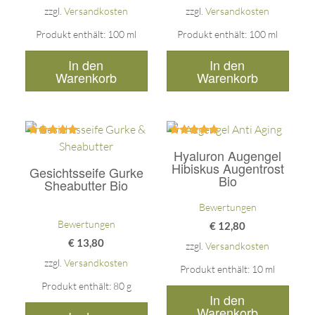
zzgl.
Versandkosten
zzgl.
Versandkosten
Produkt enthält: 100
ml
Produkt enthält: 100
ml
In den
In den
Warenkorb
Warenkorb
Bewertet
Bewertet
Hyaluron Augengel
mit
mit
5.00
5.00
Hibiskus Augentrost
Gesichtsseife Gurke
von 5
von 5
Bio
Sheabutter Bio
Bewertungen
Bewertungen
€
12,80
€
13,80
zzgl.
Versandkosten
zzgl.
Versandkosten
Produkt enthält: 10
ml
Produkt enthält: 80
g
In den
Warenkorb