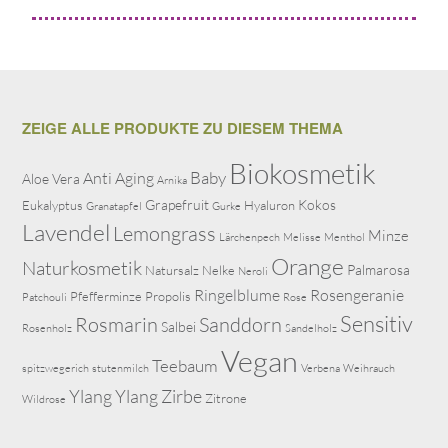
ZEIGE ALLE PRODUKTE ZU DIESEM THEMA
Biokosmetik
Baby
Anti Aging
Aloe Vera
Arnika
Grapefruit
Kokos
Eukalyptus
Hyaluron
Granatapfel
Gurke
Lavendel
Lemongrass
Minze
Lärchenpech
Melisse
Menthol
Orange
Naturkosmetik
Palmarosa
Natursalz
Nelke
Neroli
Ringelblume
Rosengeranie
Pfefferminze
Propolis
Patchouli
Rose
Sensitiv
Rosmarin
Sanddorn
Salbei
Rosenholz
Sandelholz
Vegan
Teebaum
spitzwegerich
stutenmilch
Verbena
Weihrauch
Ylang Ylang
Zirbe
Zitrone
Wildrose