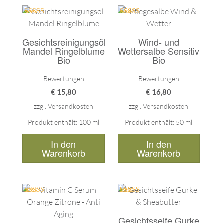
empfeh
wunder
Bewertet mit
Bewertet mit
5.00
5.00
auch f
von 5
von 5
Gesichtsreinigungsöl
Wind- und
Kunden
Mandel Ringelblume
Wettersalbe Sensitiv
sammle
Bio
Bio
weil ic
Bewertungen
Bewertungen
Famil
€
15,80
€
16,80
Lammer
zzgl.
Versandkosten
zzgl.
Versandkosten
Produkt enthält: 100
ml
Produkt enthält: 50
ml
In den
In den
Warenkorb
Warenkorb
Bewertet mit
Bewertet mit
5.00
5.00
von 5
von 5
Gesichtsseife Gurke