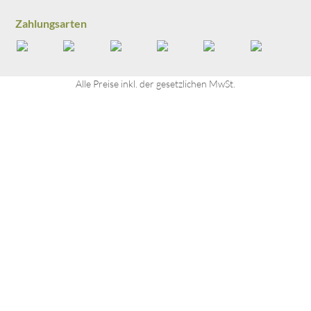
Punkte, weil ich ein regionales 
Familienunternehmen aus dem Lammertal 
Zahlungsarten
unterstütze. :)
Alle Preise inkl. der gesetzlichen MwSt.