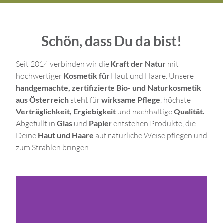
Schön, dass Du da bist!
Seit 2014 verbinden wir die
Kraft der Natur
mit
hochwertiger
Kosmetik für
Haut und Haare. Unsere
handgemachte, zertifizierte Bio- und Naturkosmetik
aus Österreich
steht für
wirksame Pflege
, höchste
Verträglichkeit, Ergiebigkeit
und nachhaltige
Qualität.
Abgefüllt in
Glas
und
Papier
entstehen Produkte, die
Deine
Haut und Haare
auf natürliche Weise pflegen und
zum Strahlen bringen.