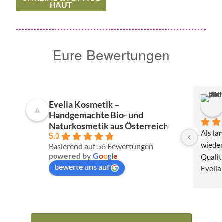
HAUT
Eure Bewertungen
Evelia Kosmetik –
Handgemachte Bio- und
Naturkosmetik aus Österreich
Als la
5.0
wieder
Basierend auf 56 Bewertungen
powered by
G
o
o
g
l
e
Qualit
bewerte uns auf
Evelia
Produk
natürl
meine 
umwelt