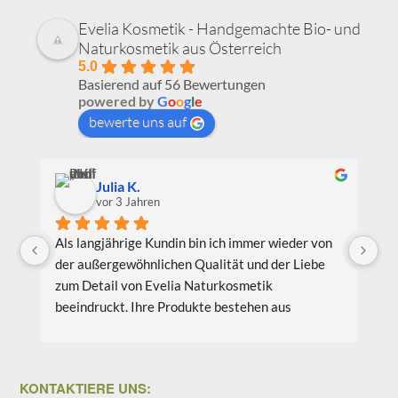
Evelia Kosmetik - Handgemachte Bio- und
Naturkosmetik aus Österreich
5.0
Basierend auf 56 Bewertungen
powered by
G
o
o
g
l
e
bewerte uns auf
Julia K.
vor 3 Jahren
Als langjährige Kundin bin ich immer wieder von 
Ic
der außergewöhnlichen Qualität und der Liebe 
Be
zum Detail von Evelia Naturkosmetik 
au
beeindruckt. Ihre Produkte bestehen aus 
Pr
hochwertigen natürlichen Inhaltsstoffen, die 
wi
nicht nur meine Haut verwöhnen, sondern auch 
Li
umweltfreundlich und nachhaltig sind. Meine 
bi
KONTAKTIERE UNS:
Lieblingsprodukte sind das Gesichtsöl Teebaum 
vo