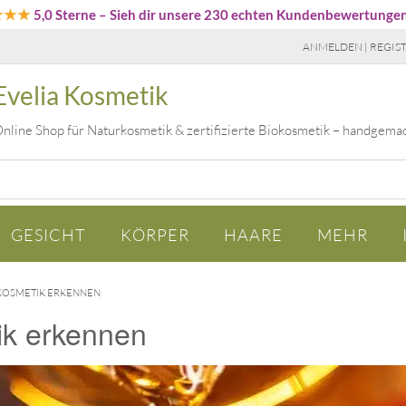
★★★
5,0 Sterne
– Sieh dir unsere 230 echten Kundenbewertunge
ANMELDEN | REGIS
Evelia Kosmetik
nline Shop für Naturkosmetik & zertifizierte Biokosmetik – handgema
GESICHT
KÖRPER
HAARE
MEHR
OKOSMETIK ERKENNEN
tik erkennen