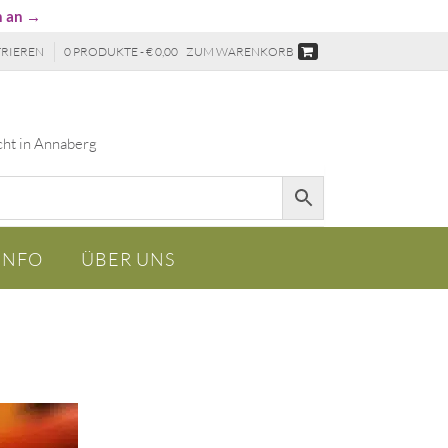
n an →
TRIEREN
0 PRODUKTE - € 0,00
ZUM WARENKORB
cht in Annaberg
INFO
ÜBER UNS