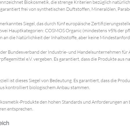
kennzeichnet Biokosmetik, die strenge Kriterien bezüglich natürliche
arantiert frei von synthetischen Duftstoffen, Mineralölen, Parab
anerkanntes Siegel, das durch fünf europäische Zertifizierungsstel
t zwei Hauptkategorien: COSMOS Organic (mindestens 95% der pfl
 die Natürlichkeit der Inhaltsstoffe, aber keine Mindestanford
on der Bundesverband der Industrie- und Handelsunternehmen für 
legemittel e.V. vergeben. Es garantiert, dass die Produkte aus n
eziell ist dieses Siegel von Bedeutung. Es garantiert, dass die Pro
aus kontrolliert biologischem Anbau stammen.
 Biokosmetik-Produkte den hohen Standards und Anforderungen an b
ren entsprechen.
eich