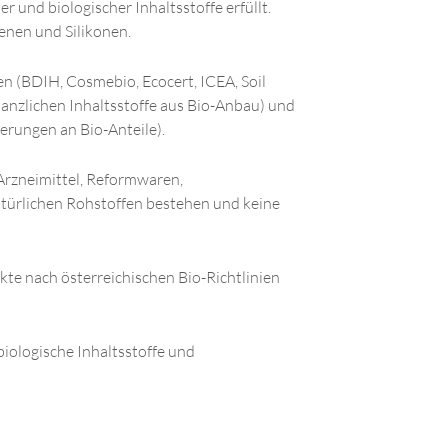
r und biologischer Inhaltsstoffe erfüllt.
enen und Silikonen.
len (BDIH, Cosmebio, Ecocert, ICEA, Soil
anzlichen Inhaltsstoffe aus Bio-Anbau) und
erungen an Bio-Anteile).
Arzneimittel, Reformwaren,
atürlichen Rohstoffen bestehen und keine
dukte nach österreichischen Bio-Richtlinien
iologische Inhaltsstoffe und