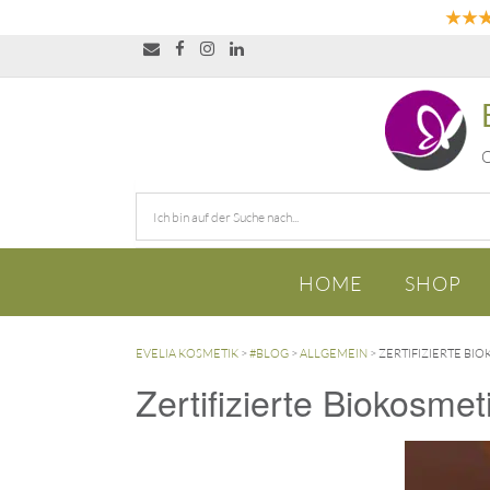
★★
O
HOME
SHOP
EVELIA KOSMETIK
>
#BLOG
>
ALLGEMEIN
>
ZERTIFIZIERTE BI
Zertifizierte Biokosme