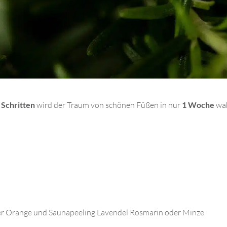
 Schritten
wird der Traum von schönen Füßen in nur
1 Woche
wah
er
Orange
und
Saunapeeling Lavendel Rosmarin
oder
Minze