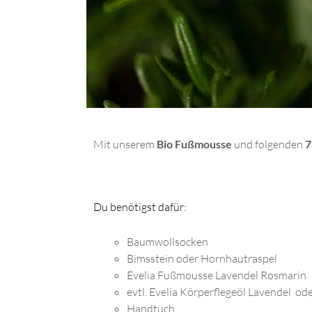
Mit unserem
Bio
Fußmousse
und folgenden
7
Du benötigst dafür:
Baumwollsocken
Bimsstein oder Hornhautraspel
Evelia
Fußmousse Lavendel Rosmarin
evtl. Evelia
Körperflegeöl Lavendel
od
Handtuch