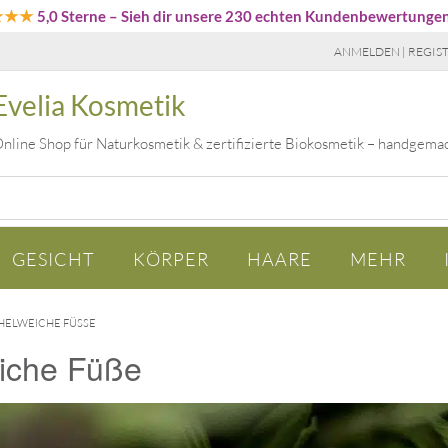
★★★
5,0 Sterne
– Sieh dir unsere 230 echten Kundenbewertunge
ANMELDEN | REGIS
Evelia Kosmetik
nline Shop für Naturkosmetik & zertifizierte Biokosmetik – handgema
GESICHT
KÖRPER
HAARE
MEHR
CHELWEICHE FÜSSE
eiche Füße