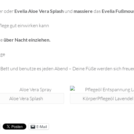
er oder
Evelia Aloe Vera Splash
und
massiere
das
Evelia Fußmou
flege gut einwirken kann
se
über Nacht einziehen.
age
n Bett und benutze es jeden Abend – Deine Füße werden sich freu
Aloe Vera Splash
KörperPflegeöl Lavendel
E-Mail