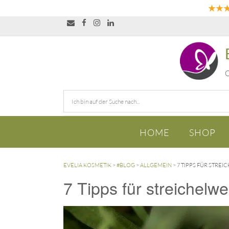
★★
O
HOME
SHOP
EVELIA KOSMETIK
>
#BLOG
>
ALLGEMEIN
>
7 TIPPS FÜR STREI
7 Tipps für streichelw