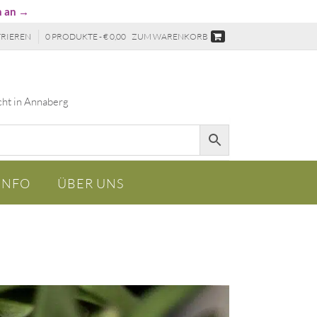
n an →
TRIEREN
0 PRODUKTE - € 0,00
ZUM WARENKORB
cht in Annaberg
INFO
ÜBER UNS