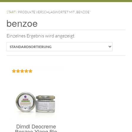
START
/ PRODUKTE VERSCHLAGWORTET MIT „BENZOE“
benzoe
Einzelnes Ergebnis wird angezeigt
Bewertet
mit
5.00
von 5
Dirndl Deocreme
Benzoe Ylang Bio