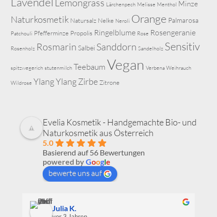
Lavendel
Lemongrass
Minze
Lärchenpech
Melisse
Menthol
Orange
Naturkosmetik
Palmarosa
Natursalz
Nelke
Neroli
Ringelblume
Rosengeranie
Pfefferminze
Propolis
Patchouli
Rose
Sensitiv
Rosmarin
Sanddorn
Salbei
Rosenholz
Sandelholz
Vegan
Teebaum
spitzwegerich
stutenmilch
Verbena
Weihrauch
Ylang Ylang
Zirbe
Zitrone
Wildrose
Evelia Kosmetik - Handgemachte Bio- und
Naturkosmetik aus Österreich
5.0
Basierend auf 56 Bewertungen
powered by
G
o
o
g
l
e
bewerte uns auf
Julia K.
vor 3 Jahren