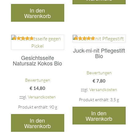
In den
Warenkorb
Bewertet
Bewertet
mit
mit
Juck-mi-nit Pflegestift
5.00
5.00
Bio
Gesichtsseife
von 5
von 5
Natursalz Kokos Bio
Bewertungen
Bewertungen
€
7,80
€
14,80
zzgl.
Versandkosten
zzgl.
Versandkosten
Produkt enthält: 3,5
g
Produkt enthält: 90
g
In den
Warenkorb
In den
Warenkorb