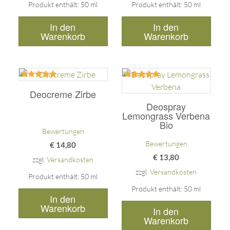
Produkt enthält: 50
ml
Produkt enthält: 50
ml
In den
In den
Warenkorb
Warenkorb
Bewertet
Bewertet
mit
mit
Deocreme Zirbe
5.00
5.00
Deospray
von 5
von 5
Lemongrass Verbena
Bio
Bewertungen
Bewertungen
€
14,80
€
13,80
zzgl.
Versandkosten
zzgl.
Versandkosten
Produkt enthält: 50
ml
Produkt enthält: 50
ml
In den
Warenkorb
In den
Warenkorb