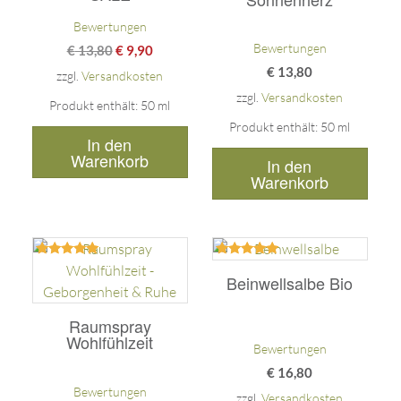
Bewertungen
Bewertungen
€
13,80
€
9,90
€
13,80
zzgl.
Versandkosten
zzgl.
Versandkosten
Produkt enthält: 50
ml
Produkt enthält: 50
ml
In den
Warenkorb
In den
Warenkorb
Bewertet
Bewertet
mit
mit
Beinwellsalbe Bio
5.00
5.00
von 5
von 5
Raumspray
Wohlfühlzeit
Bewertungen
€
16,80
Bewertungen
zzgl.
Versandkosten