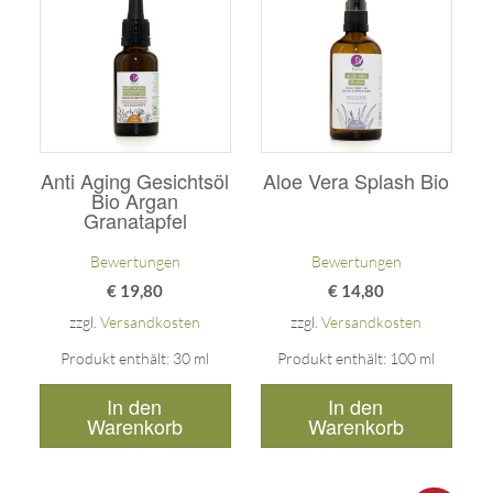
mit
mit
5.00
5.00
von 5
von 5
Anti Aging Gesichtsöl
Aloe Vera Splash Bio
Bio Argan
Granatapfel
Bewertungen
Bewertungen
€
19,80
€
14,80
zzgl.
Versandkosten
zzgl.
Versandkosten
Produkt enthält: 30
ml
Produkt enthält: 100
ml
In den
In den
Warenkorb
Warenkorb