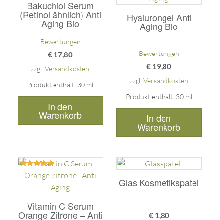
mit
mit
Bakuchiol Serum
5.00
5.00
(Retinol ähnlich) Anti
Hyalurongel Anti
von 5
von 5
Aging Bio
Aging Bio
Bewertungen
Bewertungen
€
17,80
€
19,80
zzgl.
Versandkosten
zzgl.
Versandkosten
Produkt enthält: 30
ml
Produkt enthält: 30
ml
In den
Warenkorb
In den
Warenkorb
Bewertet
mit
Glas Kosmetikspatel
5.00
von 5
Vitamin C Serum
Orange Zitrone – Anti
€
1,80