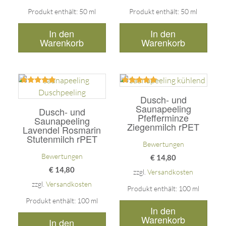
Produkt enthält: 50
ml
Produkt enthält: 50
ml
In den
In den
Warenkorb
Warenkorb
Bewertet
Bewertet
mit
mit
Dusch- und
5.00
5.00
Saunapeeling
Dusch- und
von 5
von 5
Pfefferminze
Saunapeeling
Ziegenmilch rPET
Lavendel Rosmarin
Stutenmilch rPET
Bewertungen
Bewertungen
€
14,80
€
14,80
zzgl.
Versandkosten
zzgl.
Versandkosten
Produkt enthält: 100
ml
Produkt enthält: 100
ml
In den
Warenkorb
In den