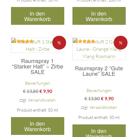
In den
In den
Warenkorb
Warenkorb
%
%
Bewertet
Bewertet
mit
mit
5.00
5.00
Raumspray 1
von 5
von 5
“Starker Halt” – Zirbe
Raumspray 2 “Gute
SALE
Laune” SALE
Bewertungen
Bewertungen
€
13,80
€
9,90
€
13,80
€
9,90
zzgl.
Versandkosten
zzgl.
Versandkosten
Produkt enthält: 50
ml
Produkt enthält: 50
ml
In den
Warenkorb
In den
Warenkorb