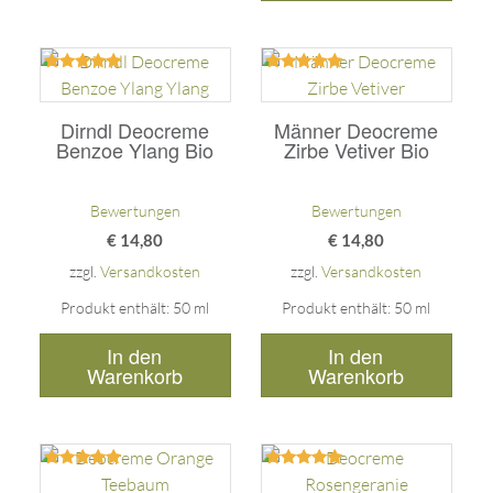
Bewertet
Bewertet
mit
mit
5.00
5.00
Dirndl Deocreme
Männer Deocreme
von 5
von 5
Benzoe Ylang Bio
Zirbe Vetiver Bio
Bewertungen
Bewertungen
€
14,80
€
14,80
zzgl.
Versandkosten
zzgl.
Versandkosten
Produkt enthält: 50
ml
Produkt enthält: 50
ml
In den
In den
Warenkorb
Warenkorb
Bewertet
Bewertet
mit
mit