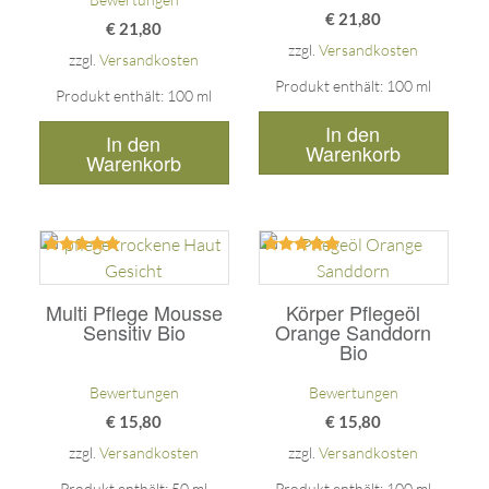
€
21,80
€
21,80
zzgl.
Versandkosten
zzgl.
Versandkosten
Produkt enthält: 100
ml
Produkt enthält: 100
ml
In den
In den
Warenkorb
Warenkorb
Bewertet
Bewertet
mit
mit
5.00
5.00
Multi Pflege Mousse
Körper Pflegeöl
von 5
von 5
Sensitiv Bio
Orange Sanddorn
Bio
Bewertungen
Bewertungen
€
15,80
€
15,80
zzgl.
Versandkosten
zzgl.
Versandkosten
Produkt enthält: 50
ml
Produkt enthält: 100
ml