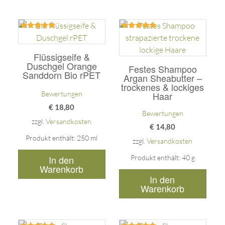
Bewertet
Bewertet
mit
mit
5.00
5.00
Flüssigseife &
von 5
von 5
Duschgel Orange
Festes Shampoo
Sanddorn Bio rPET
Argan Sheabutter –
trockenes & lockiges
Bewertungen
Haar
€
18,80
Bewertungen
zzgl.
Versandkosten
€
14,80
Produkt enthält: 250
ml
zzgl.
Versandkosten
In den
Produkt enthält: 40
g
Warenkorb
In den
Warenkorb