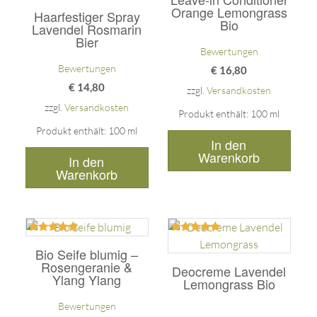
5.00
5.00
Orange Lemongrass
Haarfestiger Spray
von 5
von 5
Bio
Lavendel Rosmarin
Bier
Bewertungen
Bewertungen
€
16,80
€
14,80
zzgl.
Versandkosten
zzgl.
Versandkosten
Produkt enthält: 100
ml
Produkt enthält: 100
ml
In den
Warenkorb
In den
Warenkorb
Bewertet
Bewertet
mit
mit
Bio Seife blumig –
5.00
5.00
Rosengeranie &
Deocreme Lavendel
von 5
von 5
Ylang Ylang
Lemongrass Bio
Bewertungen