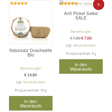
%
Bewertet
Bewertet
mit
mit
Anti Pickel Salbe
5.00
5.00
SALE
von 5
von 5
Bewertungen
€
7,80
€
7,00
zzgl.
Versandkosten
Natursalz Duschseife
Produkt enthält: 5
g
Bio
In den
Warenkorb
Bewertungen
€
14,80
zzgl.
Versandkosten
Produkt enthält: 90
g
In den
Warenkorb