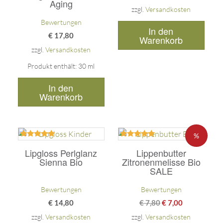
Aging
zzgl.
Versandkosten
Bewertungen
In den
€
17,80
Warenkorb
zzgl.
Versandkosten
Produkt enthält: 30
ml
In den
Warenkorb
%
Bewertet
Bewertet
mit
mit
Lipgloss Perlglanz
Lippenbutter
5.00
5.00
Sienna Bio
Zitronenmelisse Bio
von 5
von 5
SALE
Bewertungen
Bewertungen
€
14,80
€
7,80
€
7,00
zzgl.
Versandkosten
zzgl.
Versandkosten