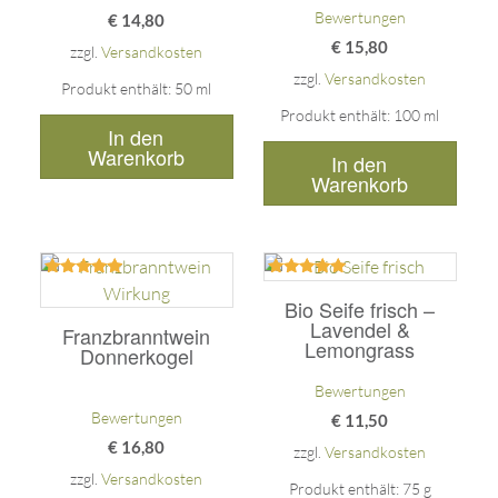
Bewertungen
€
14,80
€
15,80
zzgl.
Versandkosten
zzgl.
Versandkosten
Produkt enthält: 50
ml
Produkt enthält: 100
ml
In den
Warenkorb
In den
Warenkorb
Bewertet
Bewertet
mit
mit
Bio Seife frisch –
5.00
5.00
Lavendel &
Franzbranntwein
von 5
von 5
Lemongrass
Donnerkogel
Bewertungen
Bewertungen
€
11,50
€
16,80
zzgl.
Versandkosten
zzgl.
Versandkosten
Produkt enthält: 75
g