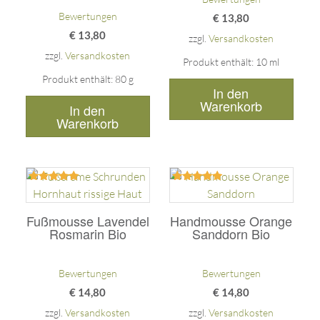
Bewertungen
€
13,80
€
13,80
zzgl.
Versandkosten
zzgl.
Versandkosten
Produkt enthält: 10
ml
Produkt enthält: 80
g
In den
Warenkorb
In den
Warenkorb
Bewertet
Bewertet
mit
mit
5.00
5.00
Fußmousse Lavendel
Handmousse Orange
von 5
von 5
Rosmarin Bio
Sanddorn Bio
Bewertungen
Bewertungen
€
14,80
€
14,80
zzgl.
Versandkosten
zzgl.
Versandkosten