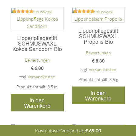
Bewertet
Bewertet
mit
mit
5.00
5.00
Lippenpflegestift
von 5
von 5
SCHMUSWAXL
Lippenpflegestift
Propolis Bio
SCHMUSWAXL
Kokos Sanddorn Bio
Bewertungen
Bewertungen
€
8,80
€
6,80
zzgl.
Versandkosten
zzgl.
Versandkosten
Produkt enthält: 3,5
g
Produkt enthält: 3,5
ml
In den
Warenkorb
In den
Warenkorb
Kostenloser Versand ab
€
69,00
Bewertet