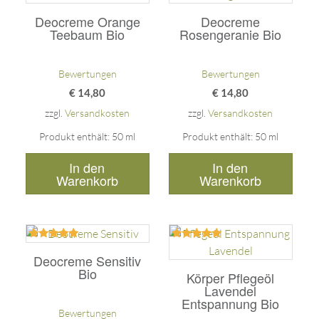
5.00
5.00
Deocreme Orange
Deocreme
von 5
von 5
Teebaum Bio
Rosengeranie Bio
Bewertungen
Bewertungen
€
14,80
€
14,80
zzgl.
Versandkosten
zzgl.
Versandkosten
Produkt enthält: 50
ml
Produkt enthält: 50
ml
In den
In den
Warenkorb
Warenkorb
Bewertet
Bewertet
mit
mit
Deocreme Sensitiv
5.00
5.00
Bio
Körper Pflegeöl
von 5
von 5
Lavendel
Entspannung Bio
Bewertungen