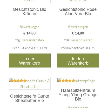
mit
mit
5.00
5.00
Gesichtstonic Bio
Gesichtstonic Rose
von 5
von 5
Kräuter
Aloe Vera Bio
Bewertungen
Bewertungen
€
14,80
€
14,80
zzgl.
Versandkosten
zzgl.
Versandkosten
Produkt enthält: 100
ml
Produkt enthält: 100
ml
In den
In den
Warenkorb
Warenkorb
Bewertet
Bewertet
mit
mit
Haarspitzentraum
5.00
5.00
Ylang Ylang Orange
Gesichtsseife Gurke
von 5
von 5
Bio
Sheabutter Bio
Bewertungen