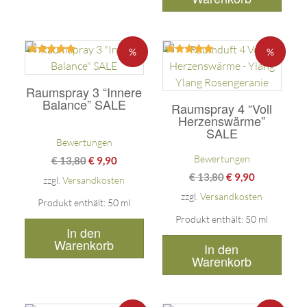
%
%
Bewertet
Bewertet
mit
mit
5.00
5.00
Raumspray 3 “Innere
von 5
von 5
Balance” SALE
Raumspray 4 “Voll
Herzenswärme”
SALE
Bewertungen
Bewertungen
€
13,80
€
9,90
€
13,80
€
9,90
zzgl.
Versandkosten
zzgl.
Versandkosten
Produkt enthält: 50
ml
Produkt enthält: 50
ml
In den
Warenkorb
In den
Warenkorb