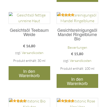
Bewertet
mit
5.00
Gesichtsöl Teebaum
Gesichtsreinigungsöl
von 5
Weide
Mandel Ringelblume
Bio
€
16,80
Bewertungen
zzgl.
Versandkosten
€
15,80
Produkt enthält: 30
ml
zzgl.
Versandkosten
Produkt enthält: 100
ml
In den
Warenkorb
In den
Warenkorb
Bewertet
Bewertet