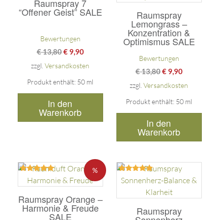
Raumspray 7
von 5
von 5
“Offener Geist” SALE
Raumspray
Lemongrass –
Konzentration &
Bewertungen
Optimismus SALE
€
13,80
€
9,90
Bewertungen
zzgl.
Versandkosten
€
13,80
€
9,90
Produkt enthält: 50
ml
zzgl.
Versandkosten
In den
Produkt enthält: 50
ml
Warenkorb
In den
Warenkorb
%
Bewertet
Bewertet
mit
mit
5.00
5.00
Raumspray Orange –
von 5
von 5
Harmonie & Freude
Raumspray
SALE
Sonnenherz