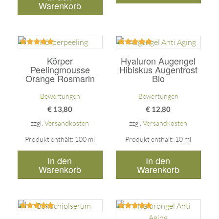
Warenkorb
Bewertet
Bewertet
mit
mit
Körper
Hyaluron Augengel
5.00
5.00
Peelingmousse
Hibiskus Augentrost
von 5
von 5
Orange Rosmarin
Bio
Bewertungen
Bewertungen
€
13,80
€
12,80
zzgl.
Versandkosten
zzgl.
Versandkosten
Produkt enthält: 100
ml
Produkt enthält: 10
ml
In den
In den
Warenkorb
Warenkorb
Bewertet
Bewertet