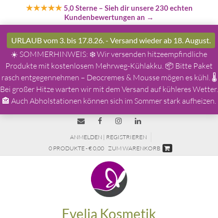
★★★★★
5,0 Sterne
– Sieh dir unsere 230 echten
Kundenbewertungen an →
URLAUB vom 3. bis 17.8.26. - Versand wieder ab 18. August.
☀️ SOMMERHINWEIS: ❄️ Wir versenden hitzeempfindliche
Produkte mit kostenlosem Mehrweg-Kühlakku. 📦 Bitte Paket
rasch entgegennehmen – Deocremes & Mousse mögen es kühl. 🌡️
Bei großer Hitze warten wir mit dem Versand auf kühleres Wetter.
🏤 Auch Abholstationen können sich im Sommer stark aufheizen.
ANMELDEN | REGISTRIEREN
0 PRODUKTE - € 0,00
ZUM WARENKORB
Evelia Kosmetik