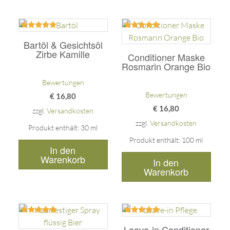
Bewertet
Bewertet
mit
mit
Bartöl & Gesichtsöl
5.00
5.00
Zirbe Kamille
Conditioner Maske
von 5
von 5
Rosmarin Orange Bio
Bewertungen
Bewertungen
€
16,80
€
16,80
zzgl.
Versandkosten
zzgl.
Versandkosten
Produkt enthält: 30
ml
Produkt enthält: 100
ml
In den
Warenkorb
In den
Warenkorb
Bewertet
Bewertet
mit
mit
Leave-in Conditioner