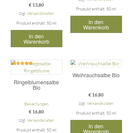
€
13,80
Produkt enthält: 50
ml
zzgl.
Versandkosten
In den
Produkt enthält: 50
ml
Warenkorb
In den
Warenkorb
Bewertet
mit
Weihrauchsalbe Bio
5.00
Ringelblumensalbe
von 5
Bio
€
16,80
zzgl.
Versandkosten
Bewertungen
€
16,80
Produkt enthält: 50
ml
zzgl.
Versandkosten
In den
Produkt enthält: 50
ml
Warenkorb