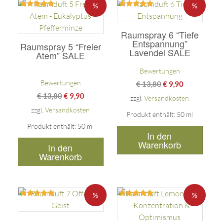
%
%
Bewertet
Bewertet
mit
mit
5.00
5.00
Raumspray 6 “Tiefe
von 5
von 5
Entspannung”
Raumspray 5 “Freier
Lavendel SALE
Atem” SALE
Bewertungen
Bewertungen
€
13,80
€
9,90
€
13,80
€
9,90
zzgl.
Versandkosten
zzgl.
Versandkosten
Produkt enthält: 50
ml
Produkt enthält: 50
ml
In den
Warenkorb
In den
Warenkorb
%
%
Bewertet
Bewertet
mit
mit
5.00
5.00