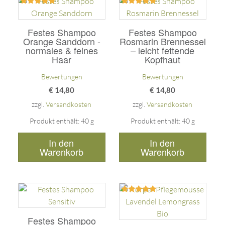
Bewertet
Bewertet
mit
mit
5.00
5.00
Festes Shampoo
Festes Shampoo
von 5
von 5
Orange Sanddorn -
Rosmarin Brennessel
normales & feines
– leicht fettende
Haar
Kopfhaut
Bewertungen
Bewertungen
€
14,80
€
14,80
zzgl.
Versandkosten
zzgl.
Versandkosten
Produkt enthält: 40
g
Produkt enthält: 40
g
In den
In den
Warenkorb
Warenkorb
Bewertet
mit
5.00
Festes Shampoo
von 5