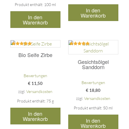
Produkt enthält: 100
ml
In den
Warenkorb
In den
Warenkorb
Bewertet
Bewertet
mit
mit
Bio Seife Zirbe
5.00
5.00
Gesichtsölgel
von 5
von 5
Sanddorn
Bewertungen
Bewertungen
€
11,50
€
18,80
zzgl.
Versandkosten
zzgl.
Versandkosten
Produkt enthält: 75
g
Produkt enthält: 50
ml
In den
Warenkorb
In den
Warenkorb