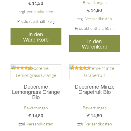
Bewertungen
€
11,50
€
14,80
zzgl.
Versandkosten
zzgl.
Versandkosten
Produkt enthält: 75
g
Produkt enthält: 50
ml
In den
Warenkorb
In den
Warenkorb
Bewertet
Bewertet
mit
mit
5.00
5.00
Deocreme
Deocreme Minze
von 5
von 5
Lemongrass Orange
Grapefruit Bio
Bio
Bewertungen
Bewertungen
€
14,80
€
14,80
zzgl.
Versandkosten
zzgl.
Versandkosten