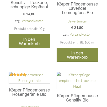
Sensitiv – trockene,
Körper Pflegemousse
schuppige Kopfhaut
Lavendel
Lemongrass Bio
€
14,80
zzgl.
Versandkosten
Bewertungen
€
21,80
Produkt enthält: 40
g
zzgl.
Versandkosten
In den
Warenkorb
Produkt enthält: 100
ml
In den
Warenkorb
Bewertet
mit
5.00
Körper Pflegemousse
von 5
Rosengeranie Bio
Körper Pflegemousse
Sensitiv Bio
Bewertungen