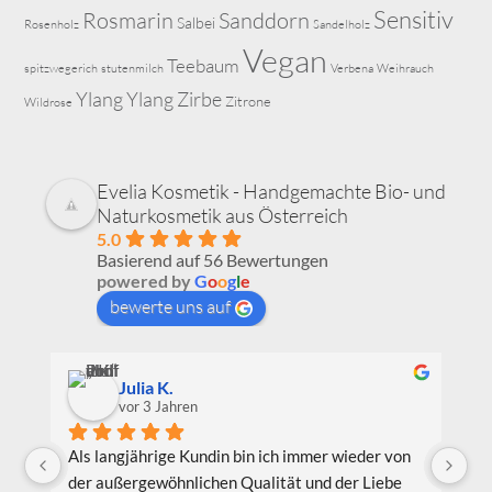
Sensitiv
Rosmarin
Sanddorn
Salbei
Rosenholz
Sandelholz
Vegan
Teebaum
spitzwegerich
stutenmilch
Verbena
Weihrauch
Ylang Ylang
Zirbe
Zitrone
Wildrose
Evelia Kosmetik - Handgemachte Bio- und
Naturkosmetik aus Österreich
5.0
Basierend auf 56 Bewertungen
powered by
G
o
o
g
l
e
bewerte uns auf
Julia K.
vor 3 Jahren
Als langjährige Kundin bin ich immer wieder von 
Ic
der außergewöhnlichen Qualität und der Liebe 
Be