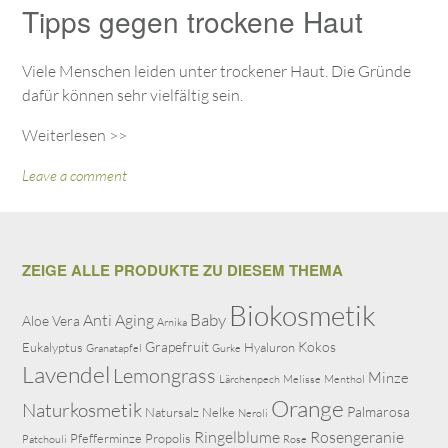
Tipps gegen trockene Haut
Viele Menschen leiden unter trockener Haut. Die Gründe
dafür können sehr vielfältig sein.
Weiterlesen >>
Leave a comment
ZEIGE ALLE PRODUKTE ZU DIESEM THEMA
Biokosmetik
Baby
Anti Aging
Aloe Vera
Arnika
Grapefruit
Kokos
Eukalyptus
Hyaluron
Granatapfel
Gurke
Lavendel
Lemongrass
Minze
Lärchenpech
Melisse
Menthol
Orange
Naturkosmetik
Palmarosa
Natursalz
Nelke
Neroli
Ringelblume
Rosengeranie
Pfefferminze
Propolis
Patchouli
Rose