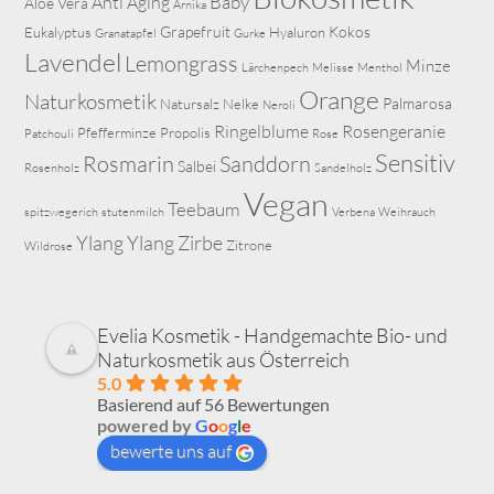
Baby
Anti Aging
Aloe Vera
Arnika
Grapefruit
Kokos
Eukalyptus
Hyaluron
Granatapfel
Gurke
Lavendel
Lemongrass
Minze
Lärchenpech
Melisse
Menthol
Orange
Naturkosmetik
Palmarosa
Natursalz
Nelke
Neroli
Ringelblume
Rosengeranie
Pfefferminze
Propolis
Patchouli
Rose
Sensitiv
Rosmarin
Sanddorn
Salbei
Rosenholz
Sandelholz
Vegan
Teebaum
spitzwegerich
stutenmilch
Verbena
Weihrauch
Ylang Ylang
Zirbe
Zitrone
Wildrose
Evelia Kosmetik - Handgemachte Bio- und
Naturkosmetik aus Österreich
5.0
Basierend auf 56 Bewertungen
powered by
G
o
o
g
l
e
bewerte uns auf