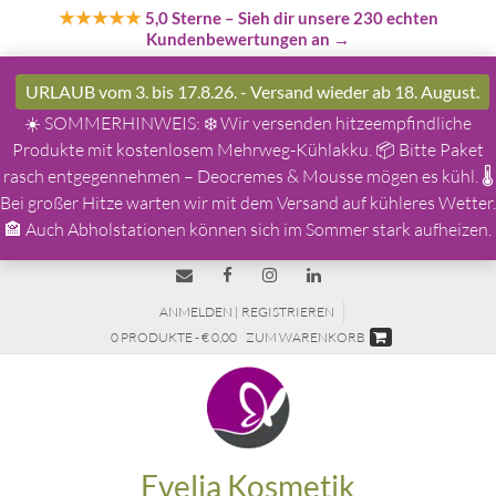
★★★★★
5,0 Sterne
– Sieh dir unsere 230 echten
Kundenbewertungen an →
URLAUB vom 3. bis 17.8.26. - Versand wieder ab 18. August.
☀️ SOMMERHINWEIS: ❄️ Wir versenden hitzeempfindliche
Produkte mit kostenlosem Mehrweg-Kühlakku. 📦 Bitte Paket
rasch entgegennehmen – Deocremes & Mousse mögen es kühl. 🌡️
Bei großer Hitze warten wir mit dem Versand auf kühleres Wetter.
🏤 Auch Abholstationen können sich im Sommer stark aufheizen.
ANMELDEN | REGISTRIEREN
0 PRODUKTE - € 0,00
ZUM WARENKORB
Evelia Kosmetik