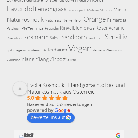
Granatapfel
Gurke
Lavendel
Lemongrass
Minze
Lärchenpech
Melisse
Menthol
Orange
Naturkosmetik
Palmarosa
Natursalz
Nelke
Neroli
Ringelblume
Rosengeranie
Pfefferminze
Propolis
Patchouli
Rose
Sensitiv
Rosmarin
Sanddorn
Salbei
Rosenholz
Sandelholz
Vegan
Teebaum
spitzwegerich
stutenmilch
Verbena
Weihrauch
Ylang Ylang
Zirbe
Zitrone
Wildrose
Evelia Kosmetik - Handgemachte Bio- und
Naturkosmetik aus Österreich
5.0
Basierend auf 56 Bewertungen
powered by
G
o
o
g
l
e
bewerte uns auf